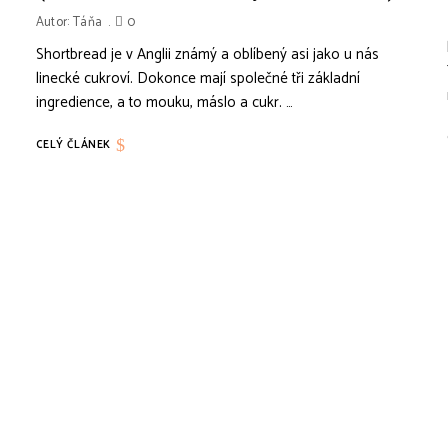
Autor:
Táňa
0
Shortbread je v Anglii známý a oblíbený asi jako u nás
linecké cukroví. Dokonce mají společné tři základní
ingredience, a to mouku, máslo a cukr. …
CELÝ ČLÁNEK