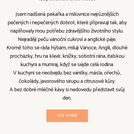
Jsem nadšená pekařka a milovnice nejrůznějších
pečených i nepečených dobrot, které připravuji tak, aby
naplňovaly mou potřebu zdravějšího životního stylu.
Nejraději peču vánoční cukroví a anglické páje.
Kromě toho se ráda hýbám, miluji Vánoce, Anglii, dlouhé
procházky, hru na klavír, knížky, sobotní rána, italskou
kuchyni a mumraj, když se sejde celá rodina.
V kuchyni se neobejdu bez vanilky, másla, ořechů,
čokolády, javorového sirupu a citrusové kůry.
A bez dobré mléčné kávy si nedovedu představit svůj
den.
VÍCE O MNĚ