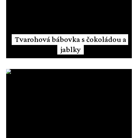
Tvarohová bábovka s čokoládou a
jablky