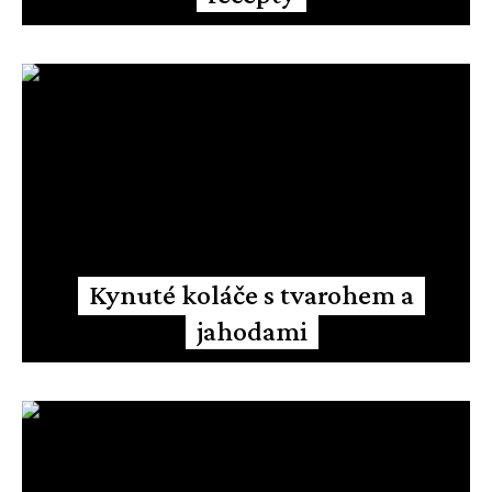
Kynuté koláče s tvarohem a
jahodami