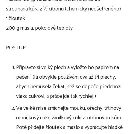
strouhaná kůra z ½ citrónu (chemicky neošetřeného)
1 žloutek
200 g másla, pokojové teploty
POSTUP
Připravte si velký plech a vyložte ho papírem na
pečení. (Já obvykle používám dva až tři plechy,
abych nemusela čekat, než se dopeče předchozí
várka cukroví, a práce jde tak rychleji.)
Ve velké míse smíchejte mouku, ořechy, třtinový
moučkový cukr, vanilkový cukr a citrónovou kůru.
Poté přidejte žloutek a máslo a vypracujte hladké