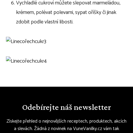
Vychladlé cukroví můžete slepovat marmeládou,
krémem, polévat polevami, sypat oříšky či jinak
zdobit podle vlastní libosti.
Odebírejte náš newsletter
Získejte přehled o nejnovějších receptech, produktech, akcích
a slevách. Žádná z novinek na VuneVanilky.cz vám tak