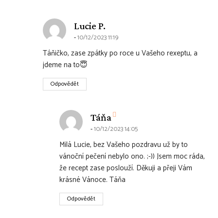
says:
Lucie P.
10/12/2023 11:19
Táňičko, zase zpátky po roce u Vašeho rexeptu, a
jdeme na to😇
Odpovědět
says:
Táňa
10/12/2023 14:05
Milá Lucie, bez Vašeho pozdravu už by to
vánoční pečení nebylo ono. ;-)) Jsem moc ráda,
že recept zase poslouží. Děkuji a přeji Vám
krásné Vánoce. Táňa
Odpovědět