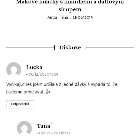
Makové kuličky s mandlemi a datlovým
sirupem
Autor:
Táňa
21/06/2015
Diskuze
says:
Lucka
06/12/2020 16:39
Vynikají,dnes jsem udělala z jedné dávky s vypadá to, že
budeme pridelavat…👍
Odpovědět
says:
Tana
06/12/2020 18:00