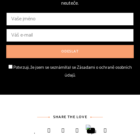
neuteče.
Potvrzuji, že jsem se seznámil(a) se Zásadami o ochraně osobních
údajů.
SHARE THE LOVE