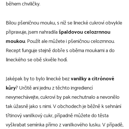
během chviličky.
Bílou pšeničnou mouku, s níž se linecké cukroví obvykle
připravuje, jsem nahradila
špaldovou celozrnnou
moukou
. Použít ale můžete i pšeničnou celozrnnou.
Recept funguje stejně dobře s oběma moukami a do
lineckého se obě skvěle hodí.
Jaképak by to bylo linecké bez
vanilky a citrónové
kůry
? Určitě ani jednu z těchto ingrediencí
nevynechávejte, cukroví by pak nechutnalo a nevonělo
tak úžasně jako s nimi. V obchodech je běžně k sehnání
třtinový vanilkový cukr, případně můžete do těsta
vyškrabat semínka přímo z vanilkového lusku. V případě,