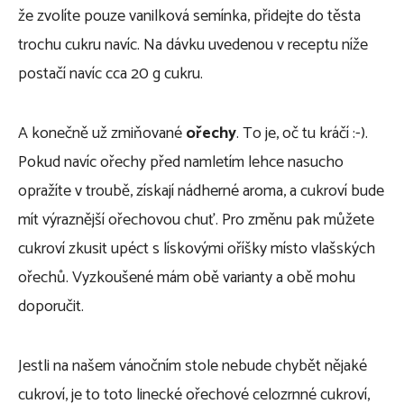
že zvolíte pouze vanilková semínka, přidejte do těsta
trochu cukru navíc. Na dávku uvedenou v receptu níže
postačí navíc cca 20 g cukru.
A konečně už zmiňované
ořechy
. To je, oč tu kráčí :-).
Pokud navíc ořechy před namletím lehce nasucho
opražíte v troubě, získají nádherné aroma, a cukroví bude
mít výraznější ořechovou chuť. Pro změnu pak můžete
cukroví zkusit upéct s lískovými oříšky místo vlašských
ořechů. Vyzkoušené mám obě varianty a obě mohu
doporučit.
Jestli na našem vánočním stole nebude chybět nějaké
cukroví, je to toto linecké ořechové celozrnné cukroví,