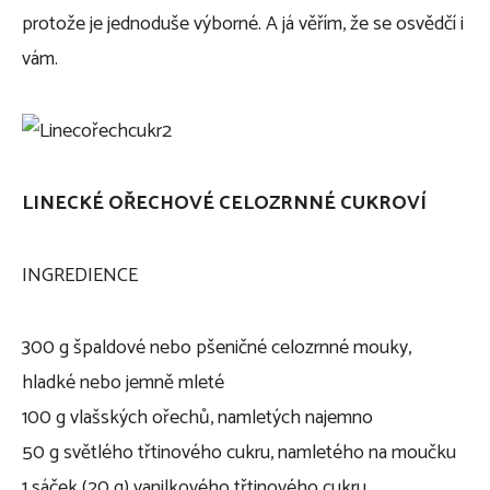
protože je jednoduše výborné. A já věřím, že se osvědčí i
vám.
LINECKÉ OŘECHOVÉ CELOZRNNÉ CUKROVÍ
INGREDIENCE
300 g špaldové nebo pšeničné celozrnné mouky,
hladké nebo jemně mleté
100 g vlašských ořechů, namletých najemno
50 g světlého třtinového cukru, namletého na moučku
1 sáček (20 g) vanilkového třtinového cukru