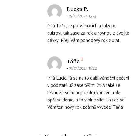
says:
Lucka P.
19/01/2024 15:23
Milá Táňo, je po Vánocích a taky po
cukroví, tak zase za rok a rovnou z dvojité
dávky! Přeji Vám pohodový rok 2024…
says:
Táňa
19/01/2024 16:22
Milá Lucie, já se na to další vánoční pečení
v podstatě už zase těším. 🙂 A také se
těším, že se tu nejpozději koncem roku
opět sejdeme, a to v plné síle. Tak ať se i
Vám ten nový rok zdárně vyvede. Táňa