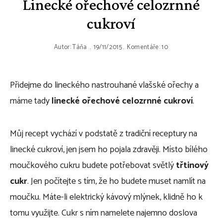
Linecké ořechové celozrnné
cukroví
Autor:
Táňa
19/11/2015
Komentáře: 10
Přidejme do lineckého nastrouhané vlašské ořechy a
máme tady
linecké ořechové celozrnné cukroví
.
Můj recept vychází v podstatě z tradiční receptury na
linecké cukroví, jen jsem ho pojala zdravěji. Místo bílého
moučkového cukru budete potřebovat světlý
třtinový
cukr
. Jen počítejte s tím, že ho budete muset namlít na
moučku. Máte-li elektrický kávový mlýnek, klidně ho k
tomu využijte. Cukr s ním namelete najemno doslova