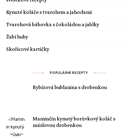
Kynuté koláče s tvarohem a jahodami
Tvarohová bábovka s čokoládou a jablky
Žabí huby
Skořicové kartičky
POPULÁRNÍ RECEPTY
Rybízová bublanina s drobenkou
Maminčin kynutý borůvkový koláč s
máslovou drobenkou