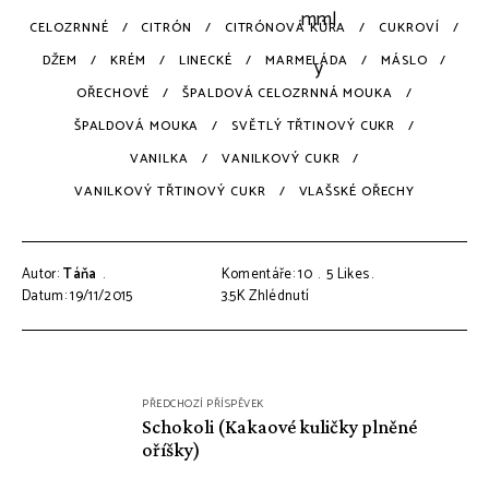
CELOZRNNÉ
CITRÓN
CITRÓNOVÁ KŮRA
CUKROVÍ
DŽEM
KRÉM
LINECKÉ
MARMELÁDA
MÁSLO
OŘECHOVÉ
ŠPALDOVÁ CELOZRNNÁ MOUKA
ŠPALDOVÁ MOUKA
SVĚTLÝ TŘTINOVÝ CUKR
VANILKA
VANILKOVÝ CUKR
VANILKOVÝ TŘTINOVÝ CUKR
VLAŠSKÉ OŘECHY
Autor:
Táňa
Komentáře: 10
5
Likes
Datum: 19/11/2015
3.5K
Zhlédnutí
Navigace
PŘEDCHOZÍ PŘÍSPĚVEK
pro
Schokoli (Kakaové kuličky plněné
oříšky)
příspěvek