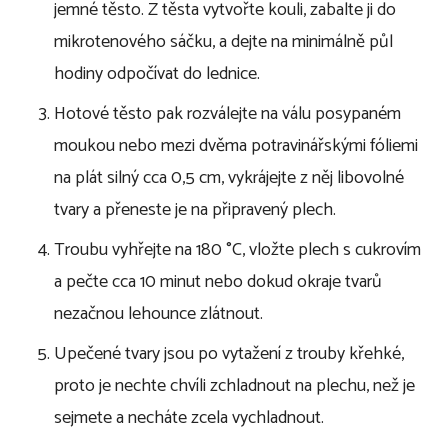
jemné těsto. Z těsta vytvořte kouli, zabalte ji do
mikrotenového sáčku, a dejte na minimálně půl
hodiny odpočívat do lednice.
Hotové těsto pak rozválejte na válu posypaném
moukou nebo mezi dvěma potravinářskými fóliemi
na plát silný cca 0,5 cm, vykrájejte z něj libovolné
tvary a přeneste je na připravený plech.
Troubu vyhřejte na 180 °C, vložte plech s cukrovím
a pečte cca 10 minut nebo dokud okraje tvarů
nezačnou lehounce zlátnout.
Upečené tvary jsou po vytažení z trouby křehké,
proto je nechte chvíli zchladnout na plechu, než je
sejmete a necháte zcela vychladnout.