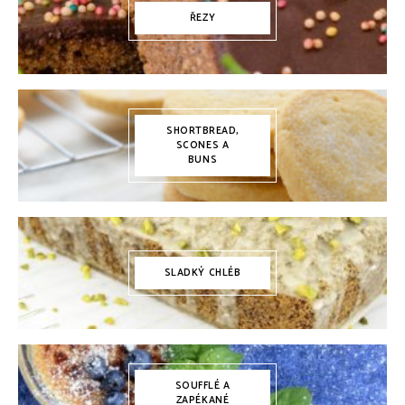
ŘEZY
SHORTBREAD,
SCONES A
BUNS
SLADKÝ CHLÉB
SOUFFLÉ A
ZAPÉKANÉ