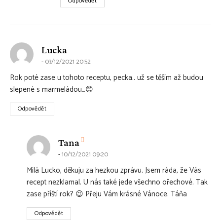
Odpovědět
says:
Lucka
03/12/2021 20:52
Rok poté zase u tohoto receptu, pecka.. už se těším až budou
slepené s marmeládou…😊
Odpovědět
says:
Tana
10/12/2021 09:20
Milá Lucko, děkuju za hezkou zprávu. Jsem ráda, že Vás
recept nezklamal. U nás také jede všechno ořechové. Tak
zase příští rok? 😉 Přeju Vám krásné Vánoce. Táňa
Odpovědět