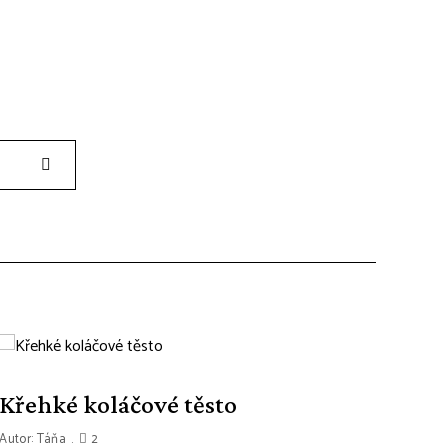
Search
Křehké koláčové těsto
Autor:
Táňa
2