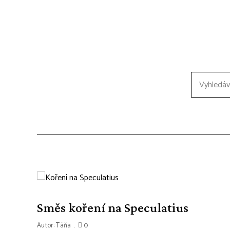
Vyhledávání
receptů:
Směs koření na Speculatius
Autor:
Táňa
0