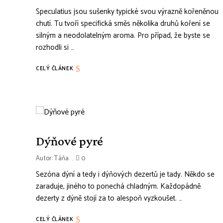
Speculatius jsou sušenky typické svou výrazně kořeněnou
chutí. Tu tvoří specifická směs několika druhů koření se
silným a neodolatelným aroma. Pro případ, že byste se
rozhodli si …
CELÝ ČLÁNEK
Dýňové pyré
Autor:
Táňa
0
Sezóna dýní a tedy i dýňových dezertů je tady. Někdo se
zaraduje, jiného to ponechá chladným. Každopádně
dezerty z dýně stojí za to alespoň vyzkoušet. …
CELÝ ČLÁNEK