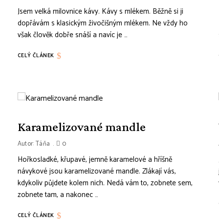
Jsem velká milovnice kávy. Kávy s mlékem. Běžně si ji
dopřávám s klasickým živočišným mlékem. Ne vždy ho
však člověk dobře snáší a navíc je …
CELÝ ČLÁNEK
Karamelizované mandle
Autor:
Táňa
0
Hořkosladké, křupavé, jemně karamelové a hříšně
návykové jsou karamelizované mandle. Zlákají vás,
kdykoliv půjdete kolem nich. Nedá vám to, zobnete sem,
zobnete tam, a nakonec …
CELÝ ČLÁNEK