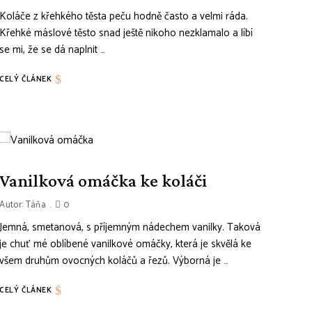
Koláče z křehkého těsta peču hodně často a velmi ráda.
Křehké máslové těsto snad ještě nikoho nezklamalo a líbí
se mi, že se dá naplnit …
CELÝ ČLÁNEK
Vanilková omáčka ke koláči
Autor:
Táňa
0
Jemná, smetanová, s příjemným nádechem vanilky. Taková
je chuť mé oblíbené vanilkové omáčky, která je skvělá ke
všem druhům ovocných koláčů a řezů. Výborná je …
CELÝ ČLÁNEK