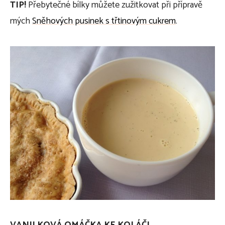
TIP!
Přebytečné bílky můžete zužitkovat při přípravě
mých
Sněhových pusinek s třtinovým cukrem
.
VANILKOVÁ OMÁČKA KE KOLÁČI