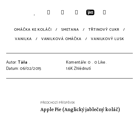
OMÁČKA KE KOLÁČI
SMETANA
TŘTINOVÝ CUKR
VANILKA
VANILKOVÁ OMÁČKA
VANILKOVÝ LUSK
Autor:
Táňa
Komentáře: 0
0
Like
Datum: 06/02/2015
1.6K
Zhlédnutí
Navigace
PŘEDCHOZÍ PŘÍSPĚVEK
pro
Apple Pie (Anglický jablečný koláč)
příspěvek