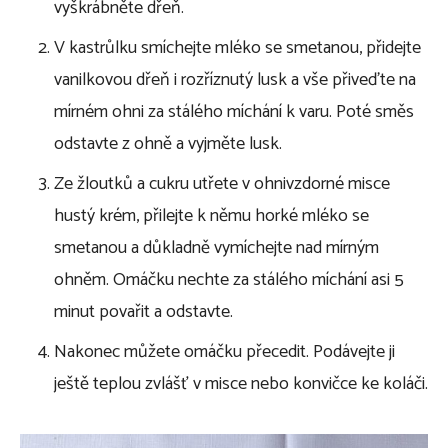
vyškrábněte dřeň.
V kastrůlku smíchejte mléko se smetanou, přidejte
vanilkovou dřeň i rozříznutý lusk a vše přiveďte na
mírném ohni za stálého míchání k varu. Poté směs
odstavte z ohně a vyjměte lusk.
Ze žloutků a cukru utřete v ohnivzdorné misce
hustý krém, přilejte k němu horké mléko se
smetanou a důkladně vymíchejte nad mírným
ohněm. Omáčku nechte za stálého míchání asi 5
minut povařit a odstavte.
Nakonec můžete omáčku přecedit. Podávejte ji
ještě teplou zvlášť v misce nebo konvičce ke koláči.