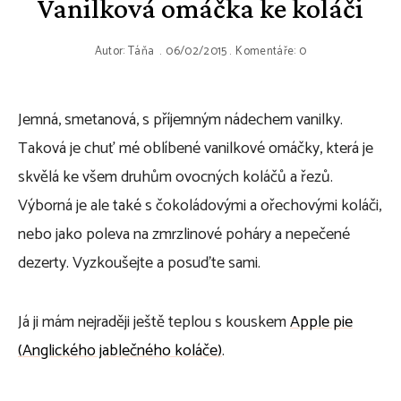
Vanilková omáčka ke koláči
Autor:
Táňa
06/02/2015
Komentáře: 0
Jemná, smetanová, s příjemným nádechem vanilky.
Taková je chuť mé oblíbené vanilkové omáčky, která je
skvělá ke všem druhům ovocných koláčů a řezů.
Výborná je ale také s čokoládovými a ořechovými koláči,
nebo jako poleva na zmrzlinové poháry a nepečené
dezerty. Vyzkoušejte a posuďte sami.
Já ji mám nejraději ještě teplou s kouskem
Apple pie
(Anglického jablečného koláče)
.