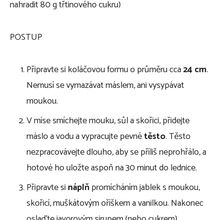
nahradit 80 g třtinového cukru)
POSTUP
Připravte si koláčovou formu o průměru cca
24 cm
.
Nemusí se vymazávat máslem, ani vysypávat
moukou.
V míse smíchejte mouku, sůl a skořici, přidejte
máslo a vodu a vypracujte pevné
těsto
. Těsto
nezpracovávejte dlouho, aby se příliš neprohřálo, a
hotové ho uložte aspoň na 30 minut do lednice.
Připravte si
náplň
promícháním jablek s moukou,
skořicí, muškátovým oříškem a vanilkou. Nakonec
oslaďte javorovým sirupem (nebo cukrem).