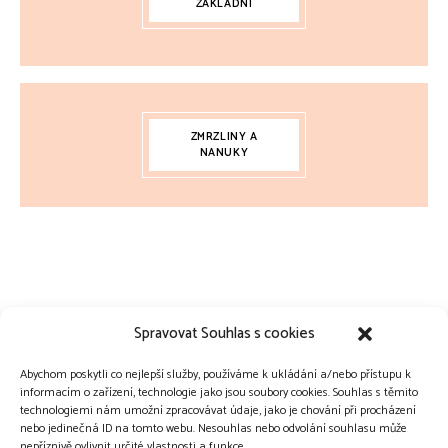
ZÁKLADNÍ
ZMRZLINY A
NANUKY
Spravovat Souhlas s cookies
Abychom poskytli co nejlepší služby, používáme k ukládání a/nebo přístupu k
informacím o zařízení, technologie jako jsou soubory cookies. Souhlas s těmito
technologiemi nám umožní zpracovávat údaje, jako je chování při procházení
nebo jedinečná ID na tomto webu. Nesouhlas nebo odvolání souhlasu může
nepříznivě ovlivnit určité vlastnosti a funkce.