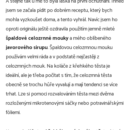
A stejně tak u mě to byla láska na první ochutnání. Ihned
jsem se začala pídit po dobrém receptu, který bych
mohla vyzkoušet doma, a tento vyhrál. Navíc jsem ho
oproti originálu ještě ozdravila použitím jemně mleté
špaldové celozrnné mouky
a mého oblíbeného
javorového sirupu
. Špaldovou celozrnnou mouku
používám velmi ráda a v podstatě nejčastěji z
celozrnných mouk. Na koláče z křehkého těsta je
ideální, ale je třeba počítat s tím, že celozrnná těsta
obecně se trochu hůře vyvalují a mají tendenci se více
trhat. Lze si pomoci rozvalováním těsta mezi dvěma
rozloženými mikrotenovými sáčky nebo potravinářskými
fóliemi.