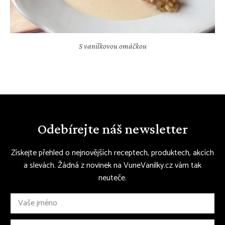
S vanilkovou omáčkou
Odebírejte náš newsletter
Získejte přehled o nejnovějších receptech, produktech, akcích
a slevách. Žádná z novinek na VuneVanilky.cz vám tak
neuteče.