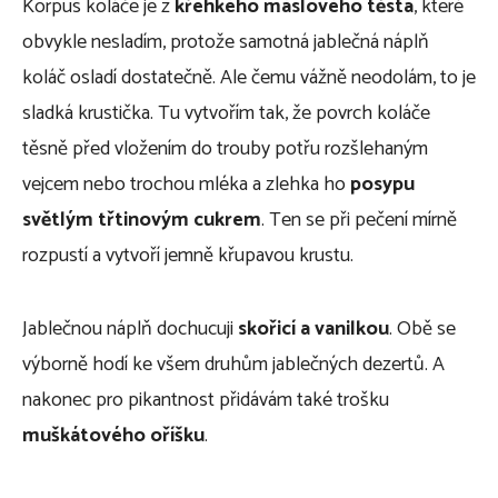
Korpus koláče je z
křehkého máslového těsta
, které
obvykle nesladím, protože samotná jablečná náplň
koláč osladí dostatečně. Ale čemu vážně neodolám, to je
sladká krustička. Tu vytvořím tak, že povrch koláče
těsně před vložením do trouby potřu rozšlehaným
vejcem nebo trochou mléka a zlehka ho
posypu
světlým třtinovým cukrem
. Ten se při pečení mírně
rozpustí a vytvoří jemně křupavou krustu.
Jablečnou náplň dochucuji
skořicí a vanilkou
. Obě se
výborně hodí ke všem druhům jablečných dezertů. A
nakonec pro pikantnost přidávám také trošku
muškátového oříšku
.