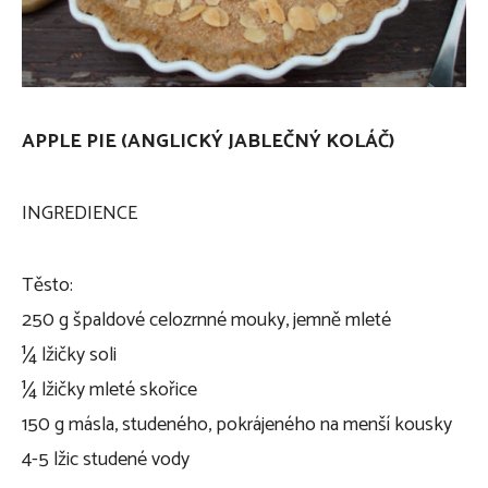
APPLE PIE (ANGLICKÝ JABLEČNÝ KOLÁČ)
INGREDIENCE
Těsto:
250 g špaldové celozrnné mouky, jemně mleté
¼ lžičky soli
¼ lžičky mleté skořice
150 g másla, studeného, pokrájeného na menší kousky
4-5 lžic studené vody