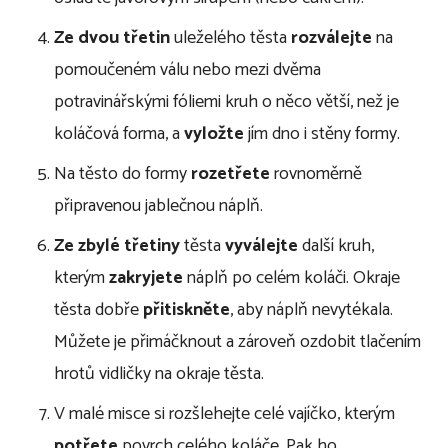
Ze dvou třetin
uleželého těsta
rozválejte
na
pomoučeném válu nebo mezi dvěma
potravinářskými fóliemi kruh o něco větší, než je
koláčová forma, a
vyložte
jím dno i stěny formy.
Na těsto do formy
rozetřete
rovnoměrně
připravenou jablečnou náplň.
Ze zbylé třetiny
těsta
vyválejte
další kruh,
kterým
zakryjete
náplň po celém koláči. Okraje
těsta dobře
přitiskněte
, aby náplň nevytékala.
Můžete je přimáčknout a zároveň ozdobit tlačením
hrotů vidličky na okraje těsta.
V malé misce si rozšlehejte celé vajíčko, kterým
potřete
povrch celého koláče. Pak ho