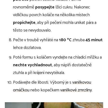
rovnoměrně
posypejte
lžící cukru. Nakonec
vidličkou povrch koláče na několika místech
propíchejte
, aby při pečení mohla unikat pára a
těsto se nevydouvalo.
Pečte v troubě vyhřáté na
180 ºC
zhruba
45 minut
lehce dozlatova.
Poté formu s koláčem vyndejte na chladicí mřížku a
nechte vychladnout
, aby náplň dostatečně
ztuhla a při krájení nevytékala.
Podávejte dle libosti. Výborný je s
vanilkovou
omáčkou
nebo kopečkem
vanilkové zmrzliny
.