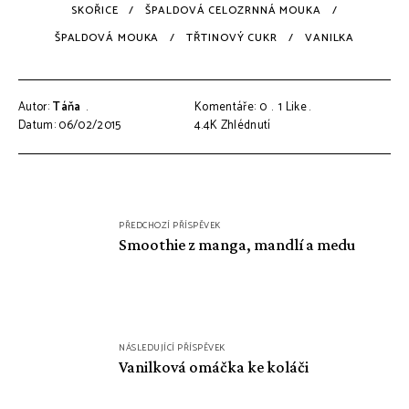
SKOŘICE
ŠPALDOVÁ CELOZRNNÁ MOUKA
ŠPALDOVÁ MOUKA
TŘTINOVÝ CUKR
VANILKA
Autor:
Táňa
Komentáře: 0
1
Like
Datum: 06/02/2015
4.4K
Zhlédnutí
Navigace
PŘEDCHOZÍ PŘÍSPĚVEK
pro
Smoothie z manga, mandlí a medu
příspěvek
NÁSLEDUJÍCÍ PŘÍSPĚVEK
Vanilková omáčka ke koláči