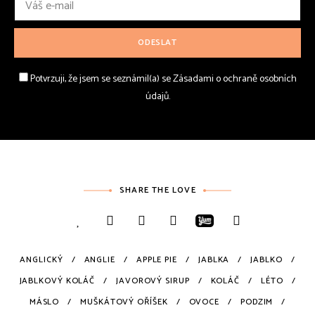
Potvrzuji, že jsem se seznámil(a) se Zásadami o ochraně osobních
údajů.
SHARE THE LOVE
ANGLICKÝ
ANGLIE
APPLE PIE
JABLKA
JABLKO
JABLKOVÝ KOLÁČ
JAVOROVÝ SIRUP
KOLÁČ
LÉTO
MÁSLO
MUŠKÁTOVÝ OŘÍŠEK
OVOCE
PODZIM