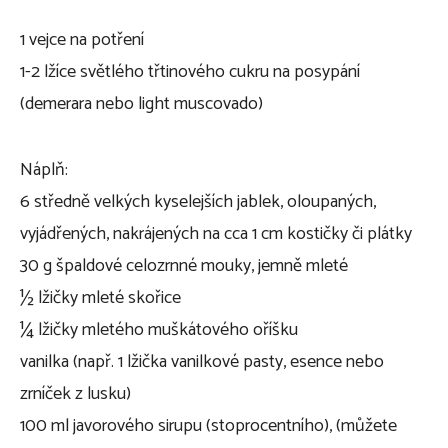
1 vejce na potření
1-2 lžíce světlého třtinového cukru na posypání
(demerara nebo light muscovado)
Náplň:
6 středně velkých kyselejších jablek, oloupaných,
vyjádřených, nakrájených na cca 1 cm kostičky či plátky
30 g špaldové celozrnné mouky, jemně mleté
½ lžičky mleté skořice
¼ lžičky mletého muškátového oříšku
vanilka (např. 1 lžička vanilkové pasty, esence nebo
zrníček z lusku)
100 ml javorového sirupu (stoprocentního), (můžete