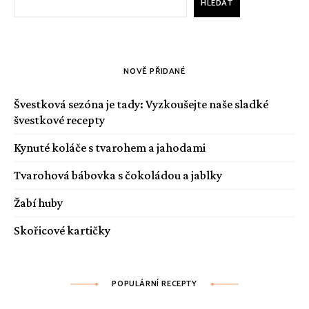
HLEDAT
NOVĚ PŘIDANÉ
Švestková sezóna je tady: Vyzkoušejte naše sladké
švestkové recepty
Kynuté koláče s tvarohem a jahodami
Tvarohová bábovka s čokoládou a jablky
Žabí huby
Skořicové kartičky
POPULÁRNÍ RECEPTY