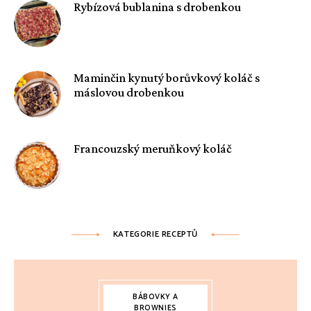
Rybízová bublanina s drobenkou
Maminčin kynutý borůvkový koláč s
máslovou drobenkou
Francouzský meruňkový koláč
KATEGORIE RECEPTŮ
BÁBOVKY A
BROWNIES