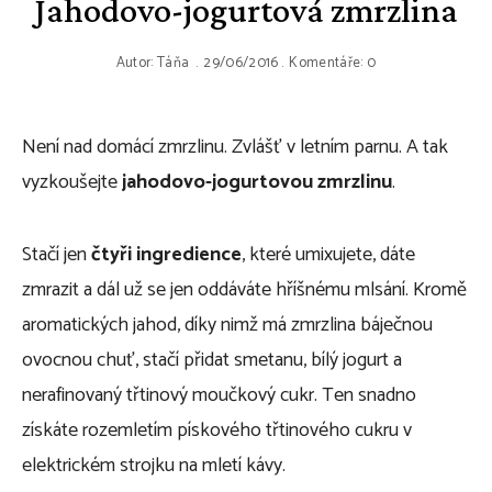
Jahodovo-jogurtová zmrzlina
Autor:
Táňa
29/06/2016
Komentáře: 0
Není nad domácí zmrzlinu. Zvlášť v letním parnu. A tak
vyzkoušejte
jahodovo-jogurtovou zmrzlinu
.
Stačí jen
čtyři ingredience
, které umixujete, dáte
zmrazit a dál už se jen oddáváte hříšnému mlsání. Kromě
aromatických jahod, díky nimž má zmrzlina báječnou
ovocnou chuť, stačí přidat smetanu, bílý jogurt a
nerafinovaný třtinový moučkový cukr. Ten snadno
získáte rozemletím pískového třtinového cukru v
elektrickém strojku na mletí kávy.