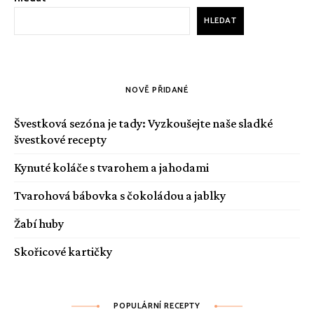
HLEDAT
NOVĚ PŘIDANÉ
Švestková sezóna je tady: Vyzkoušejte naše sladké
švestkové recepty
Kynuté koláče s tvarohem a jahodami
Tvarohová bábovka s čokoládou a jablky
Žabí huby
Skořicové kartičky
POPULÁRNÍ RECEPTY