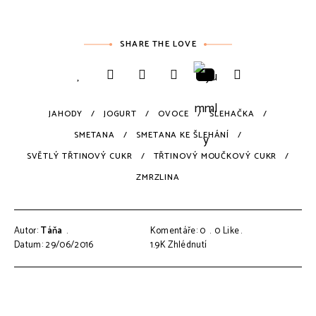
SHARE THE LOVE
JAHODY
JOGURT
OVOCE
ŠLEHAČKA
SMETANA
SMETANA KE ŠLEHÁNÍ
SVĚTLÝ TŘTINOVÝ CUKR
TŘTINOVÝ MOUČKOVÝ CUKR
ZMRZLINA
Autor:
Táňa
Komentáře: 0
0
Like
Datum: 29/06/2016
1.9K
Zhlédnutí
Navigace