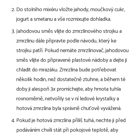
Do stolního mixéru vložte jahody, moučkový cukr,
jogurt a smetanu a vše rozmixujte dohladka.
Jahodovou směs vlijte do zmrzlinového strojku a
zmrzlinu dále připravte podle návodu, který ke
strojku patří. Pokud nemáte zmrzlinovač, jahodovou
směs vlijte do připravené plastové nádoby a dejte ji
chladit do mrazáku. Zmrzlina bude potřebovat
několik hodin, než dostatečně ztuhne, a během té
doby ji alespoň 3x promíchejte, aby hmota tuhla
rovnoměrně, netvořily se v ní ledové krystalky a
hotová zmrzlina byla správně chuťově vyvážená.
Pokud je hotová zmrzlina příliš tuhá, nechte ji před
podáváním chvíli stát při pokojové teplotě, aby