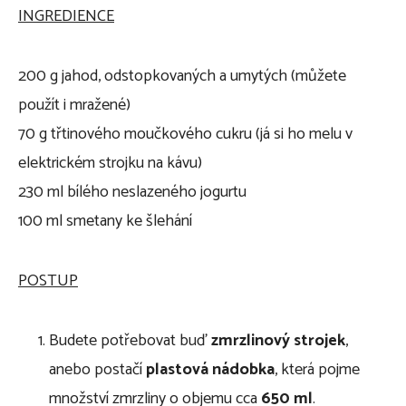
INGREDIENCE
200 g jahod, odstopkovaných a umytých (můžete
použít i mražené)
70 g třtinového moučkového cukru (já si ho melu v
elektrickém strojku na kávu)
230 ml bílého neslazeného jogurtu
100 ml smetany ke šlehání
POSTUP
Budete potřebovat buď
zmrzlinový strojek
,
anebo postačí
plastová nádobka
, která pojme
množství zmrzliny o objemu cca
650 ml
.