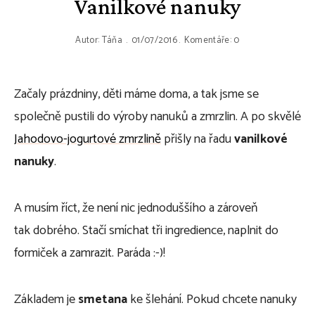
Vanilkové nanuky
Autor:
Táňa
01/07/2016
Komentáře: 0
Začaly prázdniny, děti máme doma, a tak jsme se
společně pustili do výroby nanuků a zmrzlin. A po skvělé
Jahodovo-jogurtové zmrzlině
přišly na řadu
vanilkové
nanuky
.
A musím říct, že není nic jednoduššího a zároveň
tak dobrého. Stačí smíchat tři ingredience, naplnit do
formiček a zamrazit. Paráda :-)!
Základem je
smetana
ke šlehání. Pokud chcete nanuky