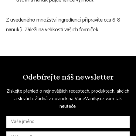
Z uvedeného množství ingrediencí připravíte cca 6-8
nanuků. Záleží na velikosti vašich formiček.
Odebírejte náš newsletter
Získejte přehled o nejnovějších receptech, produktech, akcích
a slevách. Žádná z novinek na VuneVanilky.cz vám tak
neuteče.