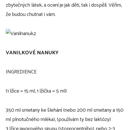
zbytečných látek, a ocení je jak děti, tak i dospělí. Věřím,
že budou chutnat i vám.
VANILKOVÉ NANUKY
INGREDIENCE
(1 lžíce = 15 ml, 1 lžička = 5 ml)
350 ml smetany ke šlehání (nebo 200 ml smetany a 150
ml plnotučného mléka), (používám ty bez laktózy)
3 lžíce javorového sirupu (stoprocentního), nebo 2-3