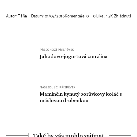
Autor:
Táňa
Datum: 01/07/2016
Komentáře: 0
0
Like
1.7K
Zhlédnutí
Navigace
PŘEDCHOZÍ PŘÍSPĚVEK
pro
Jahodovo-jogurtová zmrzlina
příspěvek
NÁSLEDUJÍCÍ PŘÍSPĚVEK
Maminčin kynutý borůvkový koláč s
máslovou drobenkou
Také by vás mohlo zajímat