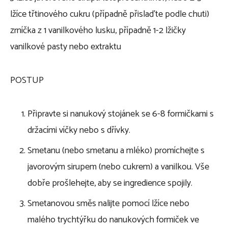
lžíce třtinového cukru (případně přislaďte podle chuti)
zrníčka z 1 vanilkového lusku, případně 1-2 lžičky
vanilkové pasty nebo extraktu
POSTUP
Připravte si nanukový stojánek se 6-8 formičkami s
držacími víčky nebo s dřívky.
Smetanu (nebo smetanu a mléko) promíchejte s
javorovým sirupem (nebo cukrem) a vanilkou. Vše
dobře prošlehejte, aby se ingredience spojily.
Smetanovou směs nalijte pomocí lžíce nebo
malého trychtýřku do nanukových formiček ve