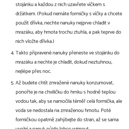
stojánku a každou z nich uzavřete víčkem s
držátkem. (Pokud nemáte formičky s víčky a chcete
použít dřívka, nechte nanuky nejprve chladit v
mrazáku, aby hmota trochu ztuhla, a pak teprve do
nich vložte dřívka.)
Takto připravené nanuky přeneste ve stojánku do
mrazáku a nechte je chladit, dokud neztuhnou,
nejlépe přes noc.
Až budete chtít zmražené nanuky konzumovat,
ponořte je na chviličku do hrnku s hodně teplou
vodou tak, aby se namočila téměř celá formička, ale
voda se nedostala na zmraženou hmotu. Poté
formičkou opatrně zahýbejte do stran, až se sama
uvolní a nanuk půjde lehce vyjmout.