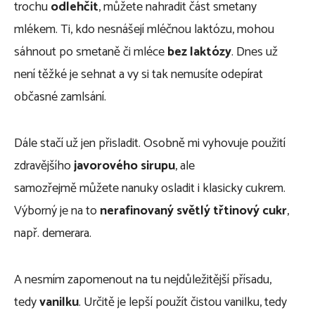
trochu
odlehčit
, můžete nahradit část smetany
mlékem. Ti, kdo nesnášejí mléčnou laktózu, mohou
sáhnout po smetaně či mléce
bez laktózy
. Dnes už
není těžké je sehnat a vy si tak nemusíte odepírat
občasné zamlsání.
Dále stačí už jen přisladit. Osobně mi vyhovuje použití
zdravějšího
javorového sirupu
, ale
samozřejmě můžete nanuky osladit i klasicky cukrem.
Výborný je na to
nerafinovaný světlý třtinový cukr
,
např. demerara.
A nesmím zapomenout na tu nejdůležitější přísadu,
tedy
vanilku
. Určitě je lepší použít čistou vanilku, tedy