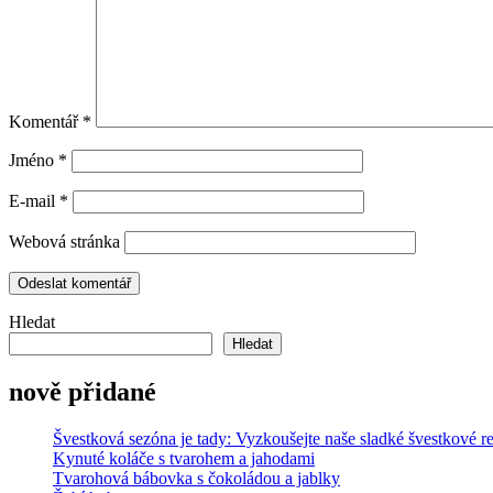
Komentář
*
Jméno
*
E-mail
*
Webová stránka
Hledat
Hledat
nově přidané
Švestková sezóna je tady: Vyzkoušejte naše sladké švestkové r
Kynuté koláče s tvarohem a jahodami
Tvarohová bábovka s čokoládou a jablky