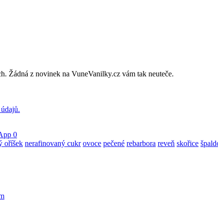
vách. Žádná z novinek na VuneVanilky.cz vám tak neuteče.
 údajů.
App
0
 oříšek
nerafinovaný cukr
ovoce
pečené
rebarbora
reveň
skořice
špald
em