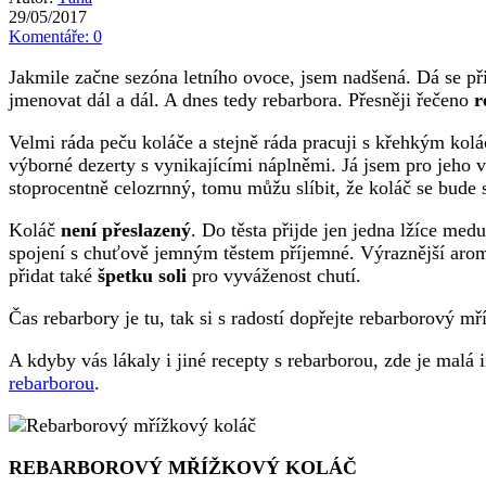
29/05/2017
Komentáře: 0
Jakmile začne sezóna letního ovoce, jsem nadšená. Dá se p
jmenovat dál a dál. A dnes tedy rebarbora. Přesněji řečeno
r
Velmi ráda peču koláče a stejně ráda pracuji s křehkým kolá
výborné dezerty s vynikajícími náplněmi. Já jsem pro jeho 
stoprocentně celozrnný, tomu můžu slíbit, že koláč se bude 
Koláč
není přeslazený
. Do těsta přijde jen jedna lžíce med
spojení s chuťově jemným těstem příjemné. Výraznější aro
přidat také
špetku soli
pro vyváženost chutí.
Čas rebarbory je tu, tak si s radostí dopřejte rebarborový m
A kdyby vás lákaly i jiné recepty s rebarborou, zde je malá 
rebarborou
.
REBARBOROVÝ MŘÍŽKOVÝ KOLÁČ