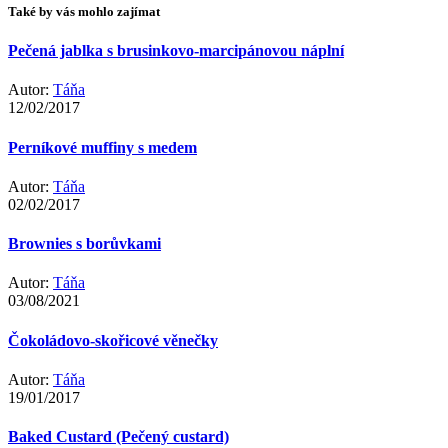
příspěvek
Také by vás mohlo zajímat
Pečená jablka s brusinkovo-marcipánovou náplní
Autor:
Táňa
12/02/2017
Perníkové muffiny s medem
Autor:
Táňa
02/02/2017
Brownies s borůvkami
Autor:
Táňa
03/08/2021
Čokoládovo-skořicové věnečky
Autor:
Táňa
19/01/2017
Baked Custard (Pečený custard)