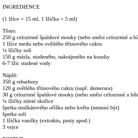
INGREDIENCE
(1 lžíce = 15 ml, 1 lžička = 5 ml)
Těsto:
250 g celozrnné špaldové mouky (nebo směsi celozrnné a bíl
1 lžíce medu nebo světlého třtinového cukru
¼ lžičky soli
150 g másla, studeného, nakrájeného na kousky
6-7 lžic studené vody
Náplň:
350 g rebarbory
120 g světlého třtinového cukru (např. demerara)
30 g celozrnné špaldové mouky (nebo směsi celozrnné a bílé
¼ lžičky mleté skořice
špetka muškátového oříšku nebo květu (nemusí být)
špetka soli
1 lžička vanilky (extraktu, pasty apod.)
3 vejce