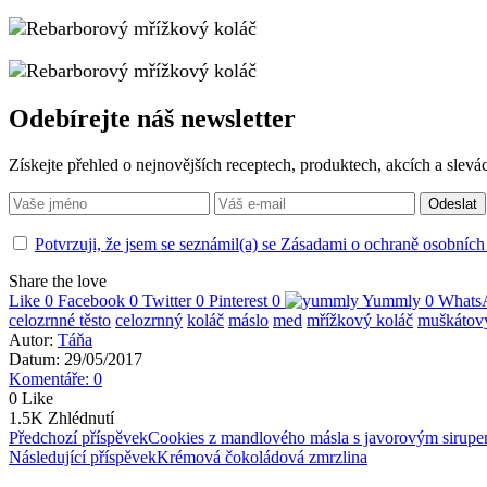
Odebírejte náš newsletter
Získejte přehled o nejnovějších receptech, produktech, akcích a sle
Potvrzuji, že jsem se seznámil(a) se Zásadami o ochraně osobních
Share the love
Like
0
Facebook
0
Twitter
0
Pinterest
0
Yummly
0
Whats
celozrnné těsto
celozrnný
koláč
máslo
med
mřížkový koláč
muškátový
Autor:
Táňa
Datum: 29/05/2017
Komentáře: 0
0
Like
1.5K
Zhlédnutí
Navigace
Předchozí příspěvek
Cookies z mandlového másla s javorovým sirup
Následující příspěvek
Krémová čokoládová zmrzlina
pro