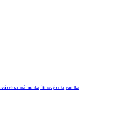
ová celozrnná mouka
třtinový cukr
vanilka