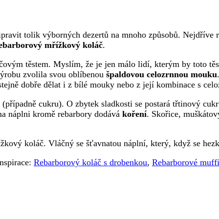
řipravit tolik výborných dezertů na mnoho způsobů. Nejdříve 
ebarborový mřížkový koláč
.
čovým těstem. Myslím, že je jen málo lidí, kterým by toto tě
výrobu zvolila svou oblíbenou
špaldovou celozrnnou mouku
stejně dobře dělat i z bílé mouky nebo z její kombinace s cel
u (případně cukru). O zbytek sladkosti se postará třtinový cukr
ma náplni kromě rebarbory dodává
koření
. Skořice, muškátov
řížkový koláč. Vláčný se šťavnatou náplní, který, když se hezk
inspirace:
Rebarborový koláč s drobenkou
,
Rebarborové muffi