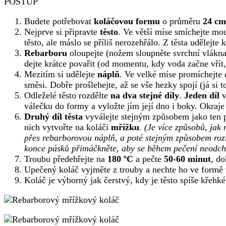
POSTUP
Budete potřebovat
koláčovou formu
o průměru
24 cm
Nejprve si připravte
těsto
. Ve větší míse smíchejte mo
těsto, ale máslo se příliš nerozehřálo. Z těsta udělejte
Rebarboru
oloupejte (nožem sloupněte svrchní vlákna)
dejte krátce povařit (od momentu, kdy voda začne vřít,
Mezitím si udělejte
náplň
. Ve velké míse promíchejte 
směsi. Dobře prošlehejte, až se vše hezky spojí (já si
Odleželé těsto rozdělte
na dva stejné díly
.
Jeden díl
v
válečku do formy a vyložte jím její dno i boky. Okraje
Druhý díl těsta
vyválejte stejným způsobem jako ten 
nich vytvořte na koláči
mřížku
.
(Je více způsobů, jak 
přes rebarborovou náplň, a poté stejným způsobem rozl
konce pásků přimáčkněte, aby se během pečení neodchl
Troubu předehřejte na
180 ºC
a pečte
50-60 minut
, d
Upečený koláč vyjměte z trouby a nechte ho ve formě v
Koláč je výborný jak čerstvý, kdy je těsto spíše křehké