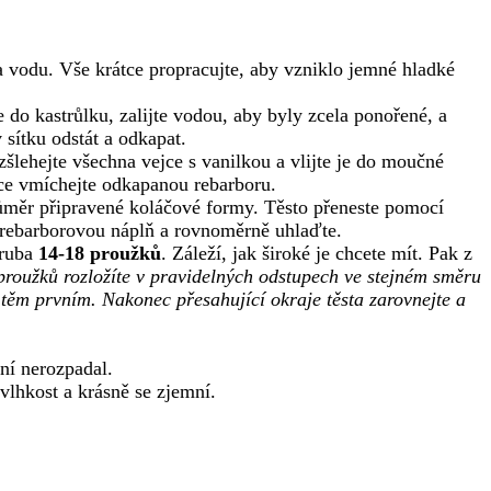
a vodu. Vše krátce propracujte, aby vzniklo jemné hladké
 do kastrůlku, zalijte vodou, aby byly zcela ponořené, a
 sítku odstát a odkapat.
zšlehejte všechna vejce s vanilkou a vlijte je do moučné
ehce vmíchejte odkapanou rebarboru.
ůměr připravené koláčové formy. Těsto přeneste pomocí
te rebarborovou náplň a rovnoměrně uhlaďte.
hruba
14-18 proužků
. Záleží, jak široké je chcete mít. Pak z
u proužků rozložíte v pravidelných odstupech ve stejném směru
těm prvním. Nakonec přesahující okraje těsta zarovnejte a
ní nerozpadal.
 vlhkost a krásně se zjemní.