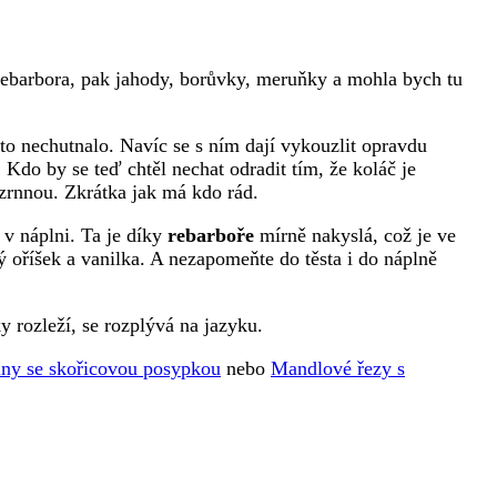
rebarbora, pak jahody, borůvky, meruňky a mohla bych tu
sto nechutnalo. Navíc se s ním dají vykouzlit opravdu
. Kdo by se teď chtěl nechat odradit tím, že koláč je
ozrnnou. Zkrátka jak má kdo rád.
 v náplni. Ta je díky
rebarboře
mírně nakyslá, což je ve
ý oříšek a vanilka. A nezapomeňte do těsta i do náplně
y rozleží, se rozplývá na jazyku.
ny se skořicovou posypkou
nebo
Mandlové řezy s