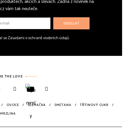
, produktech, akcích a slevách. Žádná z novinek na
cz vám tak neuteče.
(a) se Zásadami o ochraně osobních údajů.
RE THE LOVE
OVOCE
ŠLEHAČKA
SMETANA
TŘTINOVÝ CUKR
ZMRZLINA