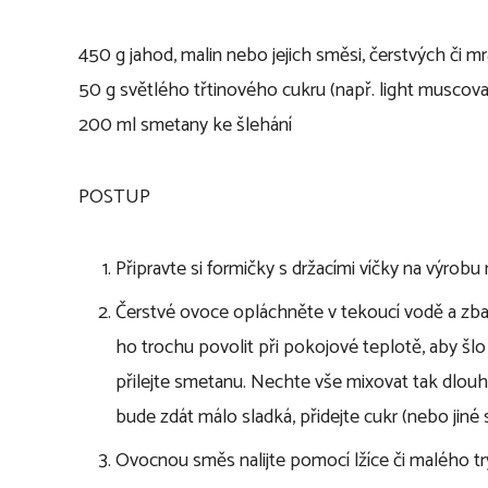
450 g jahod, malin nebo jejich směsi, čerstvých či 
50 g světlého třtinového cukru (např. light muscova
200 ml smetany ke šlehání
POSTUP
Připravte si formičky s držacími víčky na výrobu
Čerstvé ovoce opláchněte v tekoucí vodě a zb
ho trochu povolit při pokojové teplotě, aby šlo
přilejte smetanu. Nechte vše mixovat tak dlou
bude zdát málo sladká, přidejte cukr (nebo jiné s
Ovocnou směs nalijte pomocí lžíce či malého tr