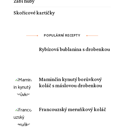
Žabí huby
Skořicové kartičky
POPULÁRNÍ RECEPTY
Rybízová bublanina s drobenkou
Maminčin kynutý borůvkový
koláč s máslovou drobenkou
Francouzský meruňkový koláč