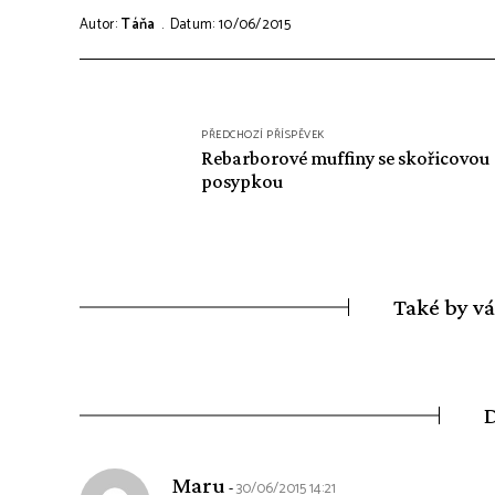
Autor:
Táňa
Datum: 10/06/2015
Navigace
PŘEDCHOZÍ PŘÍSPĚVEK
pro
Rebarborové muffiny se skořicovou
posypkou
příspěvek
Také by v
D
says:
Maru
30/06/2015 14:21