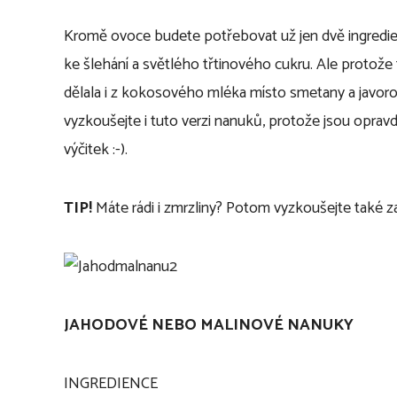
Kromě ovoce budete potřebovat už jen dvě ingredie
ke šlehání a světlého třtinového cukru. Ale protože 
dělala i z kokosového mléka místo smetany a javorov
vyzkoušejte i tuto verzi nanuků, protože jsou oprav
výčitek :-).
TIP!
Máte rádi i zmrzliny? Potom vyzkoušejte také z
JAHODOVÉ NEBO MALINOVÉ NANUKY
INGREDIENCE