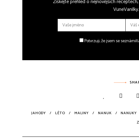
Získejte přehled o nejnovějších receptech
VuneVanilky.
Potvrzuji, že jsem se seznámil
SHA
JAHODY
LÉTO
MALINY
NANUK
NANUKY