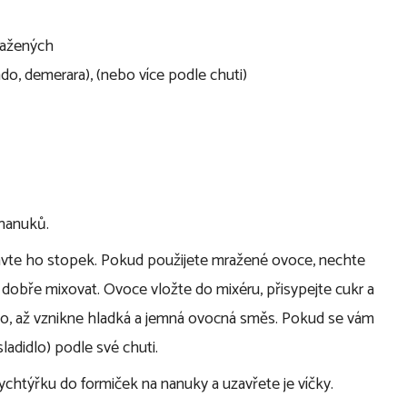
mražených
do, demerara), (nebo více podle chuti)
 nanuků.
avte ho stopek. Pokud použijete mražené ovoce, nechte
 dobře mixovat. Ovoce vložte do mixéru, přisypejte cukr a
ho, až vznikne hladká a jemná ovocná směs. Pokud se vám
ladidlo) podle své chuti.
ychtýřku do formiček na nanuky a uzavřete je víčky.