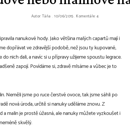
Autor:
Táňa
10/06/2015
Komentáře: 4
pravila nanukové hody. Jako většina malých capartů mají i
eme dopřávat ve zdravější podobě, než jsou ty kupované,
e do nich dali, a navíc si u přípravy užijeme spoustu legrace.
adšeně zapojí. Povídáme si, zdravě mlsáme a vůbec je to
in. Neměli jsme po ruce čerstvé ovoce, tak jsme sáhli po
radě nová úroda, určitě si nanuky uděláme znovu. Z
d a malin je prostě úžasná, ale nanuky můžete vyzkoušet i
 neméně skvělý.