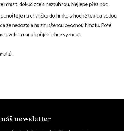
e mrazit, dokud zcela neztuhnou. Nejlépe přes noc.
ponořte je na chviličku do hrnku s hodně teplou vodou
 voda se nedostala na zmraženou ovocnou hmotu. Poté
ma uvolní a nanuk půjde lehce vyjmout.
anuků.
 náš newsletter