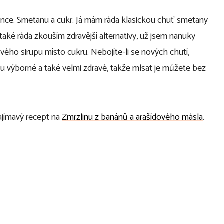
nce. Smetanu a cukr. Já mám ráda klasickou chuť smetany
také ráda zkouším zdravější alternativy, už jsem nanuky
ého sirupu místo cukru. Nebojíte-li se nových chutí,
du výborné a také velmi zdravé, takže mlsat je můžete bez
ajímavý recept na
Zmrzlinu z banánů a arašídového másla
.