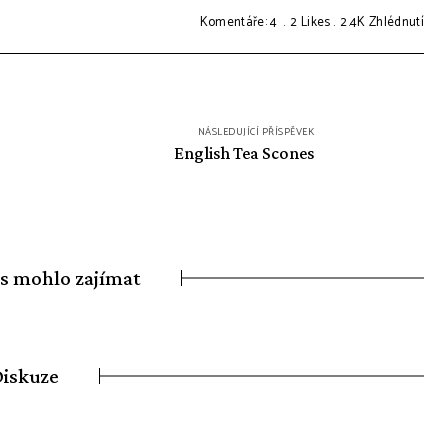
Komentáře: 4
2
Likes
2.4K
Zhlédnutí
NÁSLEDUJÍCÍ PŘÍSPĚVEK
English Tea Scones
ás mohlo zajímat
iskuze