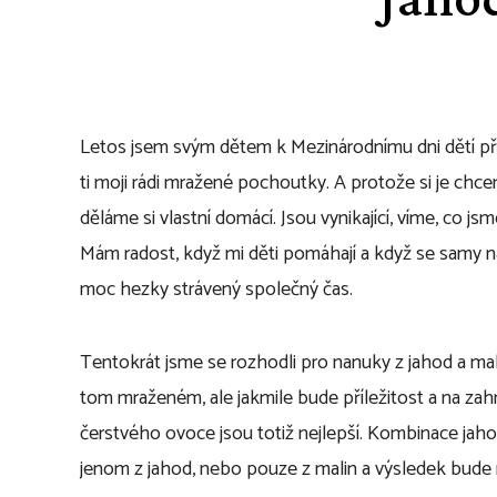
Letos jsem svým dětem k Mezinárodnímu dni dětí při
ti moji rádi mražené pochoutky. A protože si je chc
děláme si vlastní domácí. Jsou vynikající, víme, co jsm
Mám radost, když mi děti pomáhají a když se samy n
moc hezky strávený společný čas.
Tentokrát jsme se rozhodli pro nanuky z jahod a mal
tom mraženém, ale jakmile bude příležitost a na zah
čerstvého ovoce jsou totiž nejlepší. Kombinace jaho
jenom z jahod, nebo pouze z malin a výsledek bude