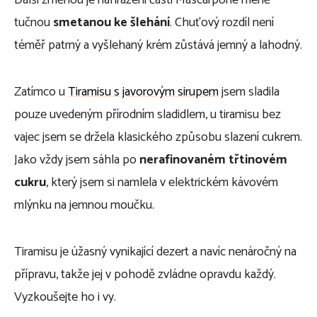
tučnou
smetanou ke šlehání
. Chuťový rozdíl není
téměř patrný a vyšlehaný krém zůstává jemný a lahodný.
Zatímco u
Tiramisu s javorovým sirupem
jsem sladila
pouze uvedeným přírodním sladidlem, u tiramisu bez
vajec jsem se držela klasického způsobu slazení cukrem.
Jako vždy jsem sáhla po
nerafinovaném třtinovém
cukru
, který jsem si namlela v elektrickém kávovém
mlýnku na jemnou moučku.
Tiramisu je úžasný vynikající dezert a navíc nenáročný na
přípravu, takže jej v pohodě zvládne opravdu každý.
Vyzkoušejte ho i vy.