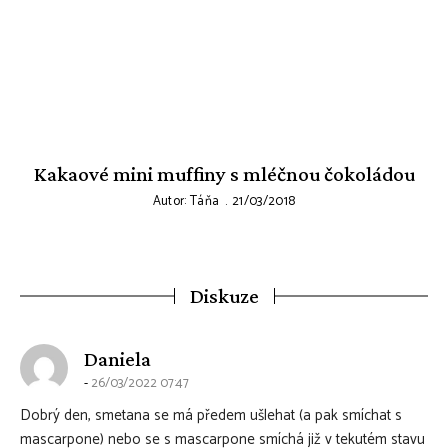
Kakaové mini muffiny s mléčnou čokoládou
Autor:
Táňa
21/03/2018
Diskuze
says:
Daniela
26/03/2022 07:47
Dobrý den, smetana se má předem ušlehat (a pak smíchat s
mascarpone) nebo se s mascarpone smíchá již v tekutém stavu