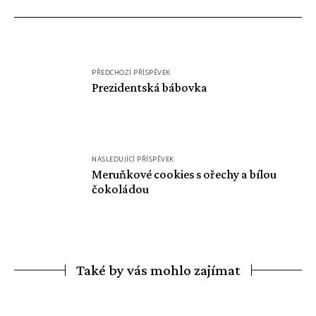
Navigace
PŘEDCHOZÍ PŘÍSPĚVEK
pro
Prezidentská bábovka
příspěvek
NÁSLEDUJÍCÍ PŘÍSPĚVEK
Meruňkové cookies s ořechy a bílou
čokoládou
Také by vás mohlo zajímat