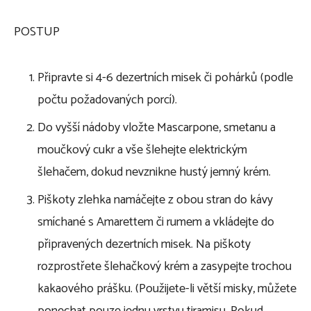
POSTUP
Připravte si 4-6 dezertních misek či pohárků (podle
počtu požadovaných porcí).
Do vyšší nádoby vložte Mascarpone, smetanu a
moučkový cukr a vše šlehejte elektrickým
šlehačem, dokud nevznikne hustý jemný krém.
Piškoty zlehka namáčejte z obou stran do kávy
smíchané s Amarettem či rumem a vkládejte do
připravených dezertních misek. Na piškoty
rozprostřete šlehačkový krém a zasypejte trochou
kakaového prášku. (Použijete-li větší misky, můžete
ponechat pouze jednu vrstvu tiramisu. Pokud