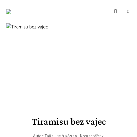
WWW.VUNE-
Food
blog
VANILKY.CZ
o
zdravém,
tradičním
i
moderním
pečení.
Tiramisu bez vajec
Autor:
Táňa
10/03/2019
Komentáře: 2