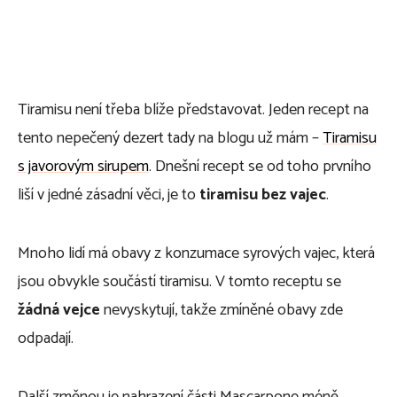
Tiramisu není třeba blíže představovat. Jeden recept na
tento nepečený dezert tady na blogu už mám –
Tiramisu
s javorovým sirupem
. Dnešní recept se od toho prvního
liší v jedné zásadní věci, je to
tiramisu bez vajec
.
Mnoho lidí má obavy z konzumace syrových vajec, která
jsou obvykle součástí tiramisu. V tomto receptu se
žádná vejce
nevyskytují, takže zmíněné obavy zde
odpadají.
Další změnou je nahrazení části Mascarpone méně