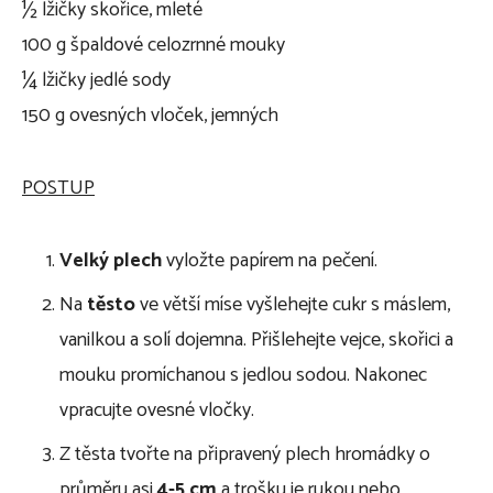
½ lžičky skořice, mleté
100 g špaldové celozrnné mouky
¼ lžičky jedlé sody
150 g ovesných vloček, jemných
POSTUP
Velký plech
vyložte papírem na pečení.
Na
těsto
ve větší míse vyšlehejte cukr s máslem,
vanilkou a solí dojemna. Přišlehejte vejce, skořici a
mouku promíchanou s jedlou sodou. Nakonec
vpracujte ovesné vločky.
Z těsta tvořte na připravený plech hromádky o
průměru asi
4-5 cm
a trošku je rukou nebo