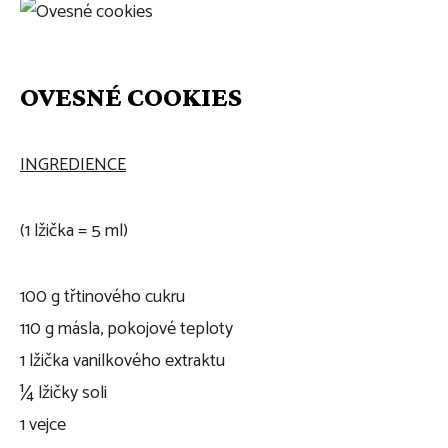
OVESNÉ COOKIES
INGREDIENCE
(1 lžička = 5 ml)
100 g třtinového cukru
110 g másla, pokojové teploty
1 lžička vanilkového extraktu
¼ lžičky soli
1 vejce