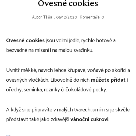
Ovesné cookies
Autor:
Táňa
05/12/2020
Komentáře: 0
Ovesné cookies
jsou velmi jedlé, rychle hotové a
bezvadné na mlsání i na malou svačinku.
Uvnitř měkké, navrch lehce křupavé, voňavé po skořici a
ovesných vločkách. Libovolně do nich
můžete přidat
i
ořechy, semínka, rozinky či čokoládové pecky.
A když si je připravíte v malých tvarech, umím si je skvěle
představit také jako zdravější
vánoční cukroví
.