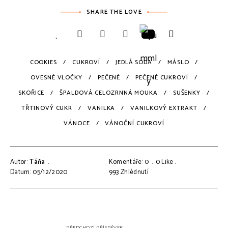
SHARE THE LOVE
COOKIES
CUKROVÍ
JEDLÁ SODA
MÁSLO
OVESNÉ VLOČKY
PEČENÉ
PEČENÉ CUKROVÍ
SKOŘICE
ŠPALDOVÁ CELOZRNNÁ MOUKA
SUŠENKY
TŘTINOVÝ CUKR
VANILKA
VANILKOVÝ EXTRAKT
VÁNOCE
VÁNOČNÍ CUKROVÍ
Autor:
Táňa
Komentáře: 0
0
Like
Datum: 05/12/2020
993
Zhlédnutí
Navigace
PŘEDCHOZÍ PŘÍSPĚVEK