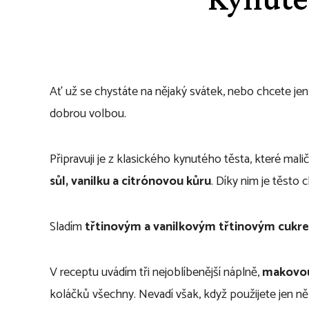
Ať už se chystáte na nějaký svátek, nebo chcete je
dobrou volbou.
Připravuji je z klasického kynutého těsta, které mali
sůl, vanilku a citrónovou kůru
. Díky nim je těsto
Sladím
třtinovým a vanilkovým třtinovým cukr
V receptu uvádím tři nejoblíbenější náplně,
makovou
koláčků všechny. Nevadí však, když použijete jen ně