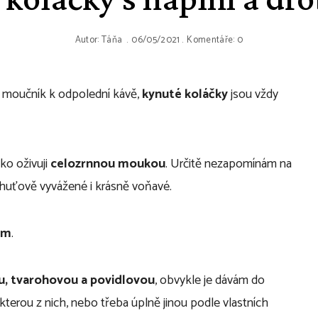
Autor:
Táňa
06/05/2021
Komentáře: 0
n moučník k odpolední kávě,
kynuté koláčky
jsou vždy
čko oživuji
celozrnnou moukou
. Určitě nezapomínám na
 chuťově vyvážené i krásně voňavé.
em
.
, tvarohovou a povidlovou
, obvykle je dávám do
kterou z nich, nebo třeba úplně jinou podle vlastních