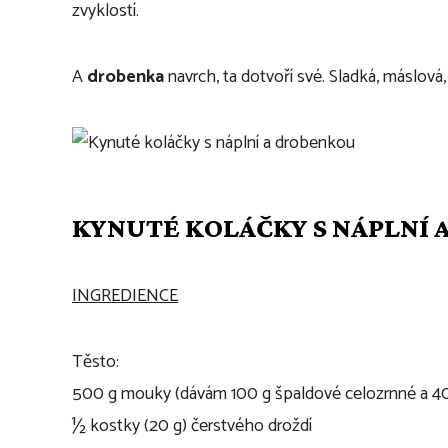
zvyklostí.
A
drobenka
navrch, ta dotvoří své. Sladká, máslová,
KYNUTÉ KOLÁČKY S NÁPLNÍ
INGREDIENCE
Těsto:
500 g mouky (dávám 100 g špaldové celozrnné a 4
½ kostky (20 g) čerstvého droždí