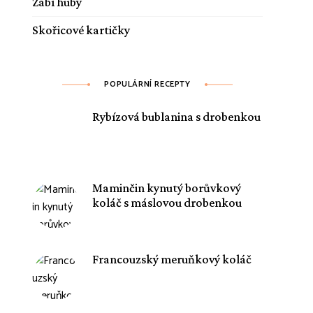
Žabí huby
Skořicové kartičky
POPULÁRNÍ RECEPTY
Rybízová bublanina s drobenkou
Maminčin kynutý borůvkový
koláč s máslovou drobenkou
Francouzský meruňkový koláč