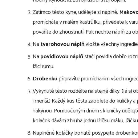
hodiny kynout, až zdvojnásobí svůj objem.
Zatímco těsto kyne, udělejte si náplně.
Makovo
promícháte v malém kastrůlku, přivedete k varu
povaříte do zhoustnutí. Pak nechte náplň za o
Na
tvarohovou náplň
vložte všechny ingredi
Na
povidlovou náplň
stačí povidla dobře rozmí
lžící rumu.
Drobenku
připravíte promíchaním všech ingred
Vykynuté těsto rozdělte na stejné dílky. (Já s
i menší.) Každý kus těsta zaoblete do kuličky a
nakynou. Pomoučeným dnem skleničky udělejte d
koláček dávám zhruba jednu lžičku máku, lžičku p
Naplněné koláčky bohatě posypejte drobenkou a