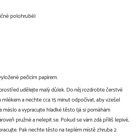
ičné polohrubé)
yložené pečícím papírem.
prostřed udělejte malý důlek. Do něj rozdrobte čerstvé
ým mlékem a nechte cca 15 minut odpočívat, aby vzešel
e a máslo a vypracujte hladké těsto (já si pomáhám
veň pružné a nelepit se. Pokud se vám zdá příliš lepivé,
pracujte. Pak nechte těsto na teplém místě zhruba 2