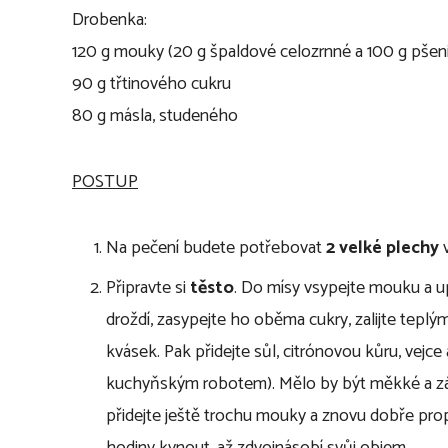
Drobenka:
120 g mouky (20 g špaldové celozrnné a 100 g pšen
90 g třtinového cukru
80 g másla, studeného
POSTUP
Na pečení budete potřebovat
2 velké plechy
v
Připravte si
těsto
. Do mísy vsypejte mouku a u
droždí, zasypejte ho oběma cukry, zalijte tepl
kvásek. Pak přidejte sůl, citrónovou kůru, vejc
kuchyňským robotem). Mělo by být měkké a záro
přidejte ještě trochu mouky a znovu dobře pro