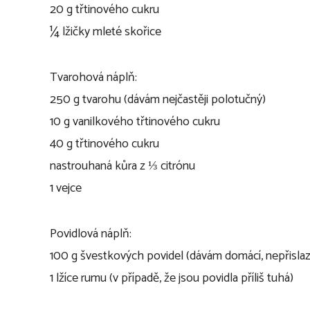
20 g třtinového cukru
¼ lžičky mleté skořice
Tvarohová náplň:
250 g tvarohu (dávám nejčastěji polotučný)
10 g vanilkového třtinového cukru
40 g třtinového cukru
nastrouhaná kůra z ⅓ citrónu
1 vejce
Povidlová náplň:
100 g švestkových povidel (dávám domácí, nepřisla
1 lžíce rumu (v případě, že jsou povidla příliš tuhá)