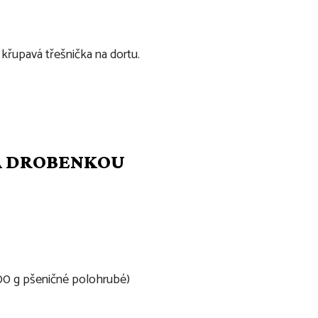
 křupavá třešnička na dortu.
 A DROBENKOU
00 g pšeničné polohrubé)