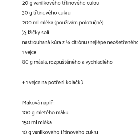
20 g vanilkového třtinového cukru
30 g třtinového cukru
200 ml mléka (používám polotučné)
½ lžičky soli
nastrouhaná kůra z ⅓ citrónu (nejlépe neošetřeného
1 vejce
80 g másla, rozpuštěného a vychladlého
+ 1 vejce na potření koláčků
Maková náplň:
100 g mletého máku
150 ml mléka
10 g vanilkového třtinového cukru