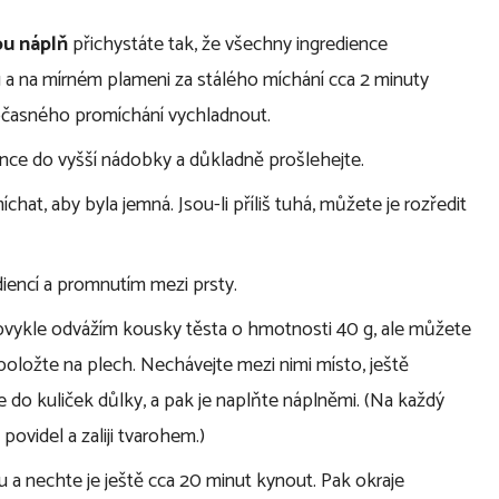
u náplň
přichystáte tak, že všechny ingredience
 a na mírném plameni za stálého míchání cca 2 minuty
bčasného promíchání vychladnout.
ence do vyšší nádobky a důkladně prošlehejte.
chat, aby byla jemná. Jsou-li příliš tuhá, můžete je rozředit
iencí a promnutím mezi prsty.
i obvykle odvážím kousky těsta o hmotnosti 40 g, ale můžete
 položte na plech. Nechávejte mezi nimi místo, ještě
o kuliček důlky, a pak je naplňte náplněmi. (Na každý
ovidel a zaliji tvarohem.)
 nechte je ještě cca 20 minut kynout. Pak okraje