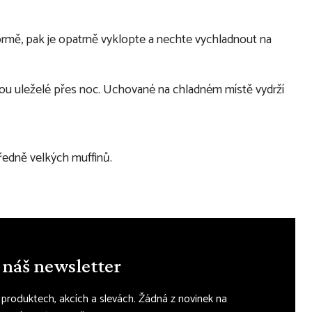
ormě, pak je opatrně vyklopte a nechte vychladnout na
jsou uleželé přes noc. Uchované na chladném místě vydrží
tředně velkých muffinů.
 náš newsletter
, produktech, akcích a slevách. Žádná z novinek na