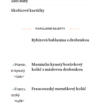
Žabí huby
Skořicové kartičky
POPULÁRNÍ RECEPTY
Rybízová bublanina s drobenkou
Maminčin kynutý borůvkový
koláč s máslovou drobenkou
Francouzský meruňkový koláč