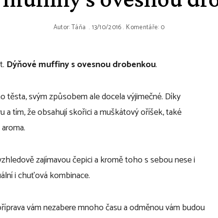
Autor:
Táňa
13/10/2016
Komentáře: 0
t.
Dýňové muffiny s ovesnou drobenkou
.
ho těsta, svým způsobem ale docela výjimečné. Díky
u a tím, že obsahují skořici a muškátový oříšek, také
 aroma.
vzhledově zajímavou čepici a kromě toho s sebou nese i
zuální i chuťová kombinace.
ch příprava vám nezabere mnoho času a odměnou vám budou