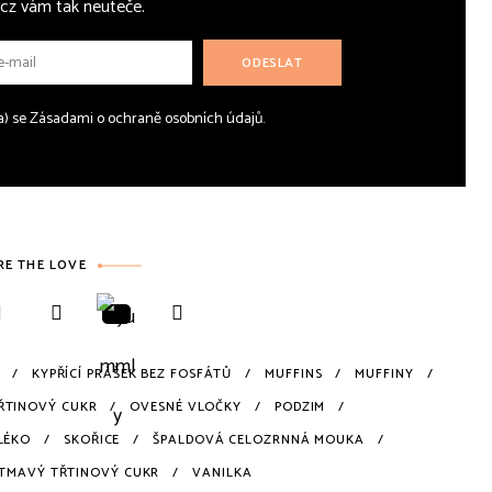
cz vám tak neuteče.
(a) se Zásadami o ochraně osobních údajů.
RE THE LOVE
KYPŘÍCÍ PRÁŠEK BEZ FOSFÁTŮ
MUFFINS
MUFFINY
ŘTINOVÝ CUKR
OVESNÉ VLOČKY
PODZIM
LÉKO
SKOŘICE
ŠPALDOVÁ CELOZRNNÁ MOUKA
TMAVÝ TŘTINOVÝ CUKR
VANILKA