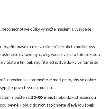
, nebo jednotlivé důlky vymažte máslem a vysypejte
, kypřící prášek, cukr, vanilku, sůl, skořici a muškátový
rošlehejte dýňové pyré, olej, vodu a vejce, a tuto tekutou
e v těsto a tím pak naplňte jednotlivé důlky ve formě do
né ingredience a promněte je mezi prsty, aby se dobře
sypejte povrch všech muffinů.
těstem a pečte asi
20-30 minut
nebo dokud nezačnou
 jsou pevné. Pokud do nich zapíchnete dřevěnou špejli,