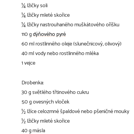
¼ lžičky soli
¼ lžičky mleté skořice
¼ lžičky nastrouhaného muškátového oříšku
110 g
dýňového pyré
60 ml rostlinného oleje (slunečnicový, olivový)
40 ml vody nebo rostlinného mléka
1 vejce
Drobenka:
30 g světlého třtinového cukru
50 g ovesných vloček
½ lžíce celozrnné špaldové nebo pšeničné mouky
½ lžičky mleté skořice
40 g másla