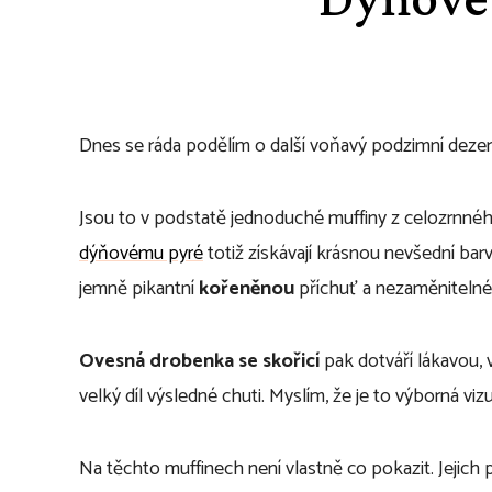
Dnes se ráda podělím o další voňavý podzimní dezer
Jsou to v podstatě jednoduché muffiny z celozrnné
dýňovému pyré
totiž získávají krásnou nevšední barv
jemně pikantní
kořeněnou
příchuť a nezaměnitelné
Ovesná drobenka se skořicí
pak dotváří lákavou, 
velký díl výsledné chuti. Myslím, že je to výborná vi
Na těchto muffinech není vlastně co pokazit. Jeji