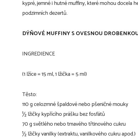
kypré, jemné i hutné muffiny, které mohou docela he
podzimních dezertů.
DÝŇOVÉ MUFFINY S OVESNOU DROBENKO
INGREDIENCE
(1 lžíce = 15 ml, 1 lžička = 5 ml)
Těsto:
110 g celozrnné špaldové nebo pšeničné mouky
½ lžičky kypřícího prášku bez fosfátů
70 g světlého nebo tmavého třtinového cukru
½ lžičky vanilky (extraktu, vanilkového cukru apod.)