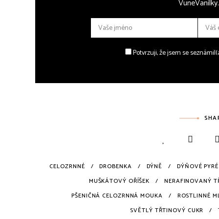
VuneVanilky.
Potvrzuji, že jsem se seznámil
SHA
CELOZRNNÉ
DROBENKA
DÝNĚ
DÝŇOVÉ PYRÉ
MUŠKÁTOVÝ OŘÍŠEK
NERAFINOVANÝ T
PŠENIČNÁ CELOZRNNÁ MOUKA
ROSTLINNÉ M
SVĚTLÝ TŘTINOVÝ CUKR