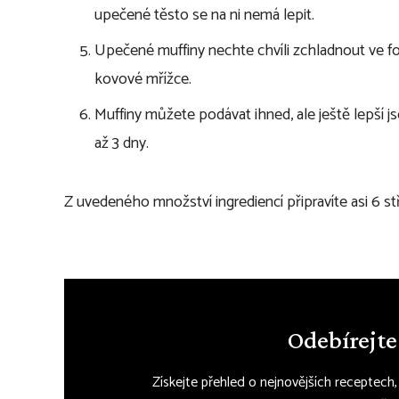
upečené těsto se na ni nemá lepit.
Upečené muffiny nechte chvíli zchladnout ve f
kovové mřížce.
Muffiny můžete podávat ihned, ale ještě lepší 
až 3 dny.
Z uvedeného množství ingrediencí připravíte asi 6 s
Odebírejte
Získejte přehled o nejnovějších receptech