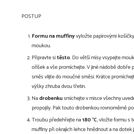
POSTUP
Formu na muffiny
vyložte papírovými košíčky
moukou.
Připravte si
těsto
. Do větší mísy vsypejte mouku
oříšek a vše promíchejte. V jiné nádobě dobře p
směs vlijte do moučné směsi. Krátce promíchejt
výšky zhruba dvou třetin.
Na
drobenku
smíchejte v misce všechny uvede
propojily. Pak touto drobenkou rovnoměrně po
Troubu předehřejte na
180 °C
, vložte formu s 
muffiny při okrajích lehce hnědnout a na dotek