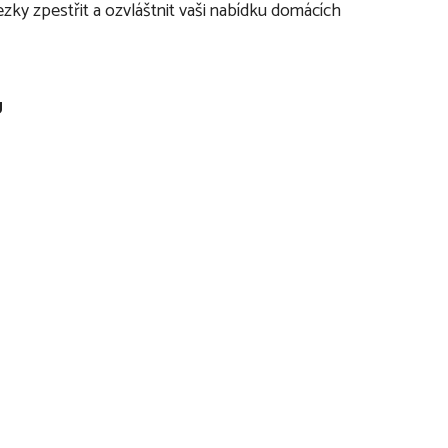
zky zpestřit a ozvláštnit vaši nabídku domácích
U