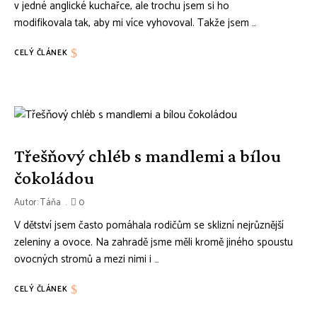
v jedné anglické kuchařce, ale trochu jsem si ho
modifikovala tak, aby mi více vyhovoval. Takže jsem …
CELÝ ČLÁNEK
Třešňový chléb s mandlemi a bílou
čokoládou
Autor:
Táňa
0
V dětství jsem často pomáhala rodičům se sklizní nejrůznější
zeleniny a ovoce. Na zahradě jsme měli kromě jiného spoustu
ovocných stromů a mezi nimi i …
CELÝ ČLÁNEK