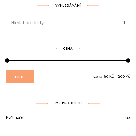
VYHLEDÁVÁNÍ
Hledat:
CENA
Min
Max
Cena:
60 Kč
—
200 Kč
FILTR
ce
ce
TYP PRODUKTU
Květináče
(4)