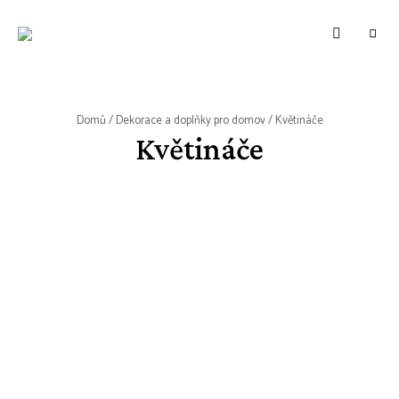
WWW.VUNE-
Food
blog
VANILKY.CZ
o
zdravém,
tradičním
i
moderním
Domů
/
Dekorace a doplňky pro domov
/ Květináče
pečení.
Květináče