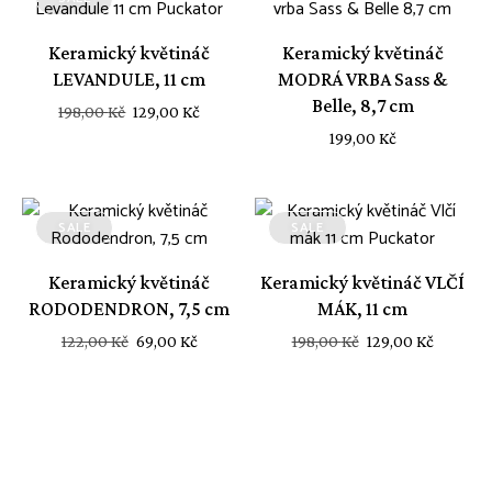
Keramický květináč
Keramický květináč
LEVANDULE, 11 cm
MODRÁ VRBA Sass &
Belle, 8,7 cm
Původní
Aktuální
198,00
Kč
129,00
Kč
cena
cena
199,00
Kč
byla:
je:
198,00 Kč.
129,00 Kč.
SALE
SALE
Keramický květináč
Keramický květináč VLČÍ
RODODENDRON, 7,5 cm
MÁK, 11 cm
Původní
Aktuální
Původní
Aktuáln
122,00
Kč
69,00
Kč
198,00
Kč
129,00
Kč
cena
cena
cena
cena
byla:
je:
byla:
je:
122,00 Kč.
69,00 Kč.
198,00 Kč.
129,00 K