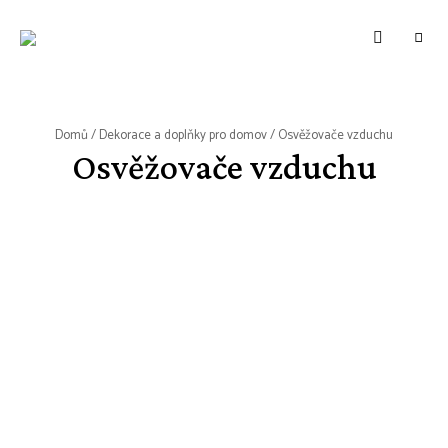
WWW.VUNE-
Food
blog
VANILKY.CZ
o
zdravém,
tradičním
i
moderním
Domů
/
Dekorace a doplňky pro domov
/ Osvěžovače vzduchu
pečení.
Osvěžovače vzduchu