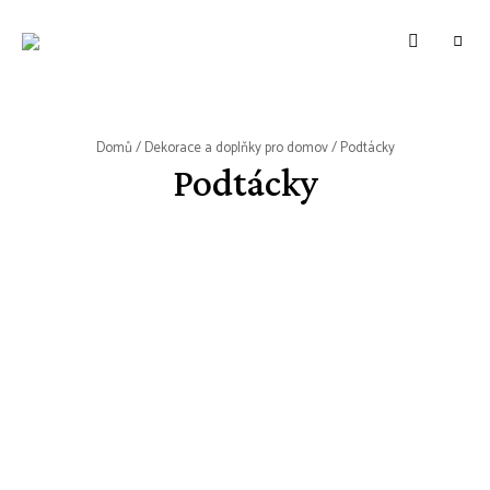
WWW.VUNE-
Food
blog
VANILKY.CZ
o
zdravém,
tradičním
i
moderním
Domů
/
Dekorace a doplňky pro domov
/ Podtácky
pečení.
Podtácky