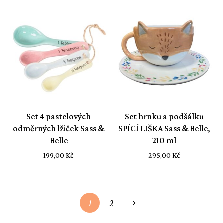
byla:
je:
228,00 Kč.
199,00 K
Set 4 pastelových
Set hrnku a podšálku
odměrných lžiček Sass &
SPÍCÍ LIŠKA Sass & Belle,
Belle
210 ml
199,00
Kč
295,00
Kč
1
2