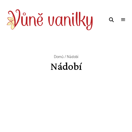
WWW.VUNE-
Food
blog
VANILKY.CZ
o
zdravém,
tradičním
i
moderním
Domů
/ Nádobí
pečení.
Nádobí