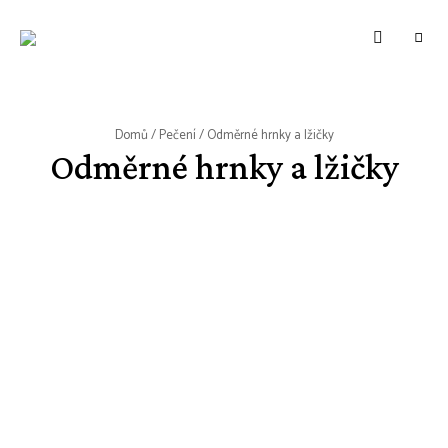
WWW.VUNE-
Food
blog
VANILKY.CZ
o
zdravém,
tradičním
i
moderním
Domů
/
Pečení
/ Odměrné hrnky a lžičky
pečení.
Odměrné hrnky a lžičky