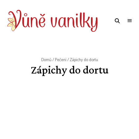
WWW.VUNE-
Food
blog
VANILKY.CZ
o
zdravém,
tradičním
i
moderním
Domů
/
Pečení
/ Zápichy do dortu
pečení.
Zápichy do dortu