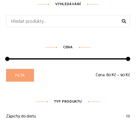
VYHLEDÁVÁNÍ
Hledat:
CENA
Min
Max
Cena:
80 Kč
—
90 Kč
FILTR
ce
ce
TYP PRODUKTU
Zápichy do dortu
(1)