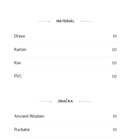
MATERIÁL
Dřevo
(1)
Karton
(2)
Kov
(2)
PVC
(2)
ZNAČKA
Ancient Wisdom
(1)
Puckator
(1)