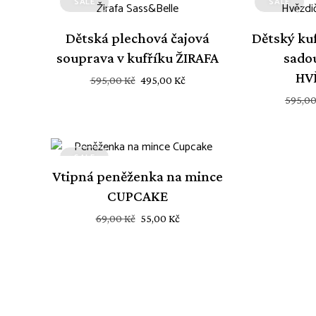
SALE
SALE
Dětská plechová čajová
Dětský ku
souprava v kufříku ŽIRAFA
sado
HV
Původní
Aktuální
595,00
Kč
495,00
Kč
cena
cena
595,0
byla:
je:
595,00 Kč.
495,00 Kč.
SALE
Vtipná peněženka na mince
CUPCAKE
Původní
Aktuální
69,00
Kč
55,00
Kč
cena
cena
byla:
je:
69,00 Kč.
55,00 Kč.