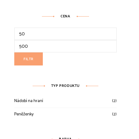
CENA
Minimální
cena
Maximální
cena
FILTR
TYP PRODUKTU
Nádobí na hraní
(2)
Peněženky
(2)