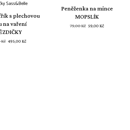
SALE
Peněženka na mince
fřík s plechovou
MOPSLÍK
u na vaření
Původní
Aktuální
79,00
Kč
59,00
Kč
ĚZDIČKY
cena
cena
byla:
je:
Původní
Aktuální
0
Kč
495,00
Kč
79,00 Kč.
59,00 Kč.
cena
cena
byla:
je:
595,00 Kč.
495,00 Kč.