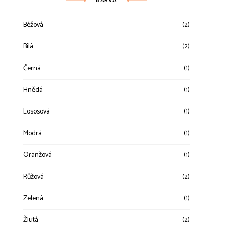
BARVA
Béžová
(2)
Bílá
(2)
Černá
(1)
Hnědá
(1)
Lososová
(1)
Modrá
(1)
Oranžová
(1)
Růžová
(2)
Zelená
(1)
Žlutá
(2)