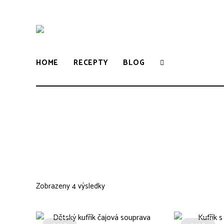
WWW.VUNE-
Food
blog
o
VANILKY.CZ
zdravém,
HOME
RECEPTY
BLOG
tradičním
i
moderním
pečení.
Zobrazeny 4 výsledky