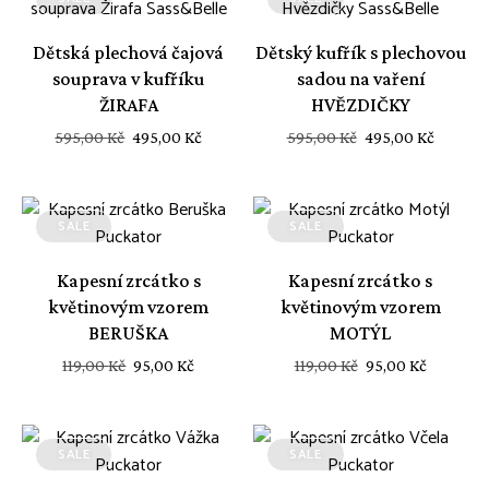
Dětská plechová čajová
Dětský kufřík s plechovou
souprava v kufříku
sadou na vaření
ŽIRAFA
HVĚZDIČKY
Původní
Aktuální
Původní
Aktuál
595,00
Kč
495,00
Kč
595,00
Kč
495,00
Kč
cena
cena
cena
cena
byla:
je:
byla:
je:
595,00 Kč.
495,00 Kč.
595,00 Kč.
495,00 
SALE
SALE
Kapesní zrcátko s
Kapesní zrcátko s
květinovým vzorem
květinovým vzorem
BERUŠKA
MOTÝL
Původní
Aktuální
Původní
Aktuáln
119,00
Kč
95,00
Kč
119,00
Kč
95,00
Kč
cena
cena
cena
cena
byla:
je:
byla:
je:
119,00 Kč.
95,00 Kč.
119,00 Kč.
95,00 Kč
SALE
SALE