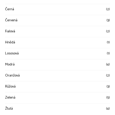
Černá
(2)
Červená
(3)
Fialová
(2)
Hnědá
(1)
Lososová
(1)
Modrá
(4)
Oranžová
(2)
Růžová
(3)
Zelená
(5)
Žlutá
(4)