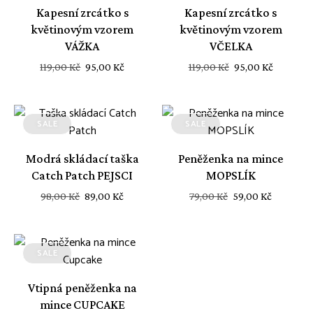
Kapesní zrcátko s
Kapesní zrcátko s
květinovým vzorem
květinovým vzorem
VÁŽKA
VČELKA
Původní
Aktuální
Původní
Aktuáln
119,00
Kč
95,00
Kč
119,00
Kč
95,00
Kč
cena
cena
cena
cena
byla:
je:
byla:
je:
119,00 Kč.
95,00 Kč.
119,00 Kč.
95,00 Kč
SALE
SALE
Modrá skládací taška
Peněženka na mince
Catch Patch PEJSCI
MOPSLÍK
Původní
Aktuální
Původní
Aktuální
98,00
Kč
89,00
Kč
79,00
Kč
59,00
Kč
cena
cena
cena
cena
byla:
je:
byla:
je:
98,00 Kč.
89,00 Kč.
79,00 Kč.
59,00 Kč.
SALE
Vtipná peněženka na
mince CUPCAKE