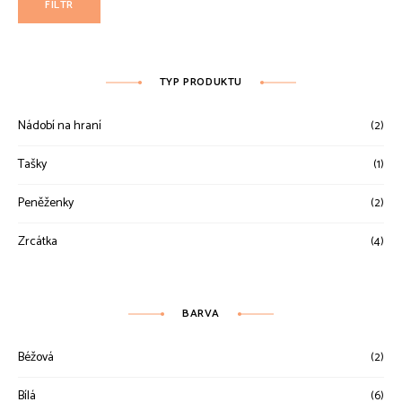
FILTR
TYP PRODUKTU
Nádobí na hraní
(2)
Tašky
(1)
Peněženky
(2)
Zrcátka
(4)
BARVA
Béžová
(2)
Bílá
(6)