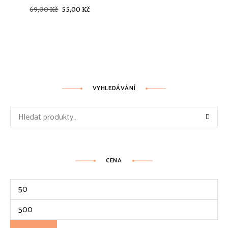
Původní
Aktuální
69,00
Kč
55,00
Kč
cena
cena
byla:
je:
69,00 Kč.
55,00 Kč.
VYHLEDÁVÁNÍ
Hledat:
CENA
Minimální
cena
Maximální
cena