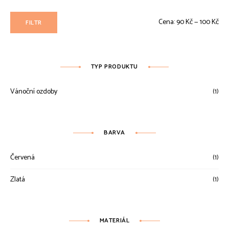
Min
Max
Cena:
90 Kč
—
100 Kč
FILTR
ce
ce
TYP PRODUKTU
Vánoční ozdoby
(1)
BARVA
Červená
(1)
Zlatá
(1)
MATERIÁL