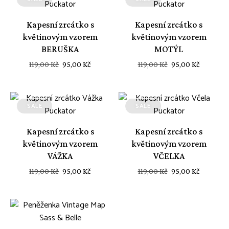
Kapesní zrcátko s
Kapesní zrcátko s
květinovým vzorem
květinovým vzorem
BERUŠKA
MOTÝL
Původní
Aktuální
Původní
Aktuáln
119,00
Kč
95,00
Kč
119,00
Kč
95,00
Kč
cena
cena
cena
cena
byla:
je:
byla:
je:
119,00 Kč.
95,00 Kč.
119,00 Kč.
95,00 Kč
SALE
SALE
Kapesní zrcátko s
Kapesní zrcátko s
květinovým vzorem
květinovým vzorem
VÁŽKA
VČELKA
Původní
Aktuální
Původní
Aktuáln
119,00
Kč
95,00
Kč
119,00
Kč
95,00
Kč
cena
cena
cena
cena
byla:
je:
byla:
je:
119,00 Kč.
95,00 Kč.
119,00 Kč.
95,00 Kč