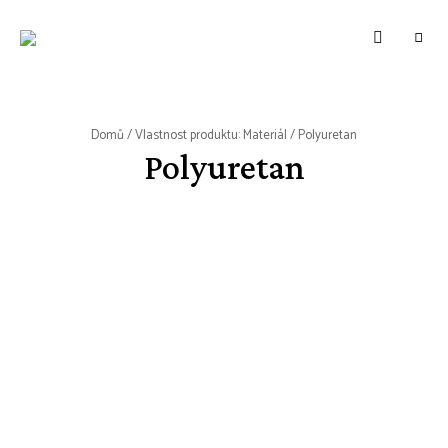
WWW.VUNE-
Food
blog
VANILKY.CZ
o
zdravém,
tradičním
i
moderním
Domů
/ Vlastnost produktu: Materiál / Polyuretan
pečení.
Polyuretan