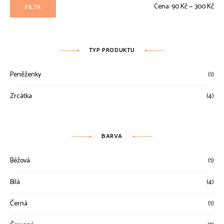
Min
Max
Cena:
90 Kč
—
300 Kč
FILTR
ce
ce
TYP PRODUKTU
Peněženky
(1)
Zrcátka
(4)
BARVA
Béžová
(1)
Bílá
(4)
Černá
(1)