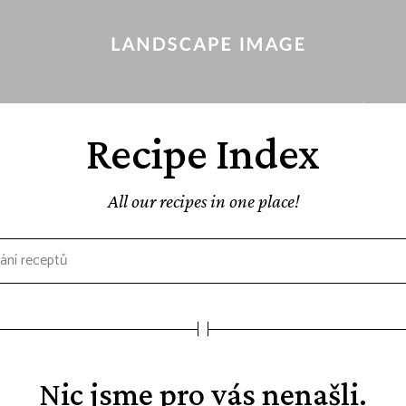
Recipe Index
All our recipes in one place!
Nic jsme pro vás nenašli.