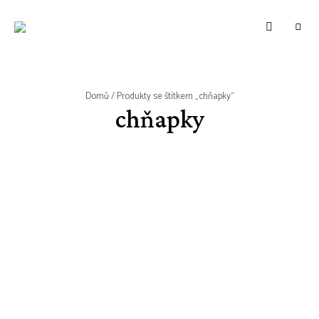
WWW.VUNE-
Food
blog
VANILKY.CZ
o
zdravém,
tradičním
i
moderním
Domů
/ Produkty se štítkem „chňapky“
pečení.
chňapky