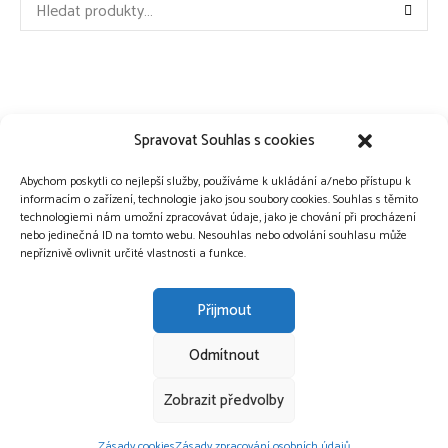
Hledat:
Spravovat Souhlas s cookies
Abychom poskytli co nejlepší služby, používáme k ukládání a/nebo přístupu k
informacím o zařízení, technologie jako jsou soubory cookies. Souhlas s těmito
technologiemi nám umožní zpracovávat údaje, jako je chování při procházení
nebo jedinečná ID na tomto webu. Nesouhlas nebo odvolání souhlasu může
nepříznivě ovlivnit určité vlastnosti a funkce.
Přijmout
Odmítnout
Copyright © 2015-2026 Vůně vanilky.
Zobrazit předvolby
OCHRANA OSOBNÍCH ÚDAJŮ
COOKIES
Zásady cookies
Zásady zpracování osobních údajů