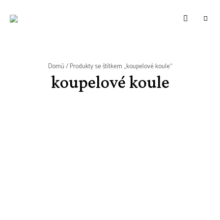
WWW.VUNE-
Food
blog
VANILKY.CZ
o
zdravém,
tradičním
i
moderním
Domů
/ Produkty se štítkem „koupelové koule“
pečení.
koupelové koule