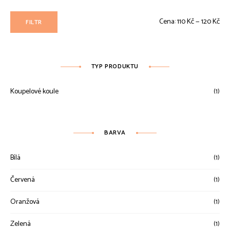
Min
Max
Cena:
110 Kč
—
120 Kč
FILTR
ce
ce
TYP PRODUKTU
Koupelové koule
(1)
BARVA
Bílá
(1)
Červená
(1)
Oranžová
(1)
Zelená
(1)