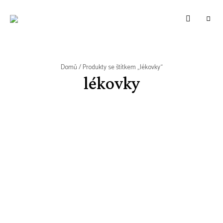
WWW.VUNE-
Food
blog
VANILKY.CZ
o
zdravém,
tradičním
i
moderním
Domů
/ Produkty se štítkem „lékovky“
pečení.
lékovky