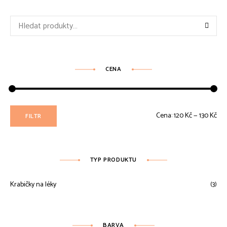
Hledat:
CENA
Min
Max
Cena:
120 Kč
—
130 Kč
FILTR
ce
ce
TYP PRODUKTU
Krabičky na léky
(3)
BARVA