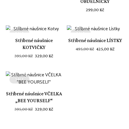
OBDÉLNÍČKY
299,00
Kč
SALE
SALE
Stříbrné náušnice
Stříbrné náušnice LÍSTKY
KOTVIČKY
Původní
Aktuál
495,00
Kč
425,00
Kč
Původní
Aktuální
395,00
Kč
329,00
Kč
cena
cena
cena
cena
byla:
je:
byla:
je:
495,00 Kč.
425,00 
395,00 Kč.
329,00 Kč.
SALE
Stříbrné náušnice VČELKA
„BEE YOURSELF“
Původní
Aktuální
395,00
Kč
329,00
Kč
cena
cena
byla:
je: