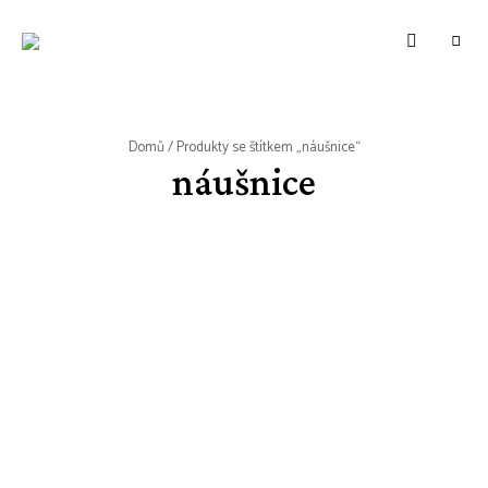
WWW.VUNE-
Food
blog
VANILKY.CZ
o
zdravém,
tradičním
i
moderním
Domů
/ Produkty se štítkem „náušnice“
pečení.
náušnice