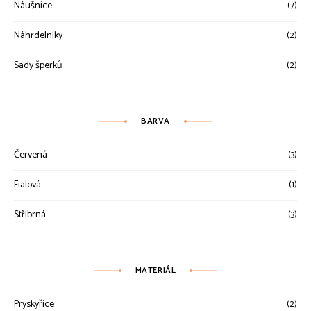
Náušnice
(7)
Náhrdelníky
(2)
Sady šperků
(2)
BARVA
Červená
(3)
Fialová
(1)
Stříbrná
(3)
MATERIÁL
Pryskyřice
(2)