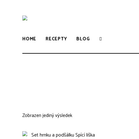
WWW.VUNE-
Food
blog
o
VANILKY.CZ
zdravém,
HOME
RECEPTY
BLOG
tradičním
i
moderním
pečení.
Zobrazen jediný výsledek