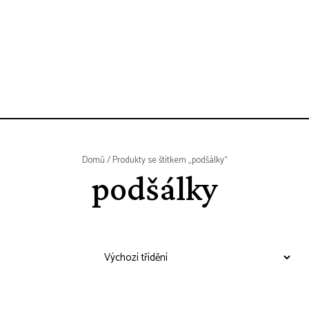
Domů
/ Produkty se štítkem „podšálky“
podšálky