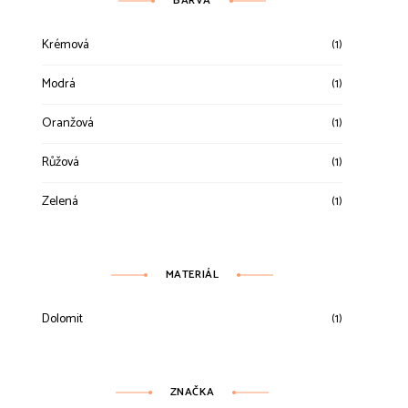
BARVA
Krémová
(1)
Modrá
(1)
Oranžová
(1)
Růžová
(1)
Zelená
(1)
MATERIÁL
Dolomit
(1)
ZNAČKA