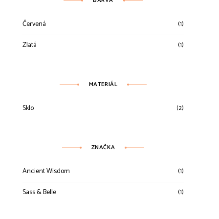
BARVA
Červená
(1)
Zlatá
(1)
MATERIÁL
Sklo
(2)
ZNAČKA
Ancient Wisdom
(1)
Sass & Belle
(1)