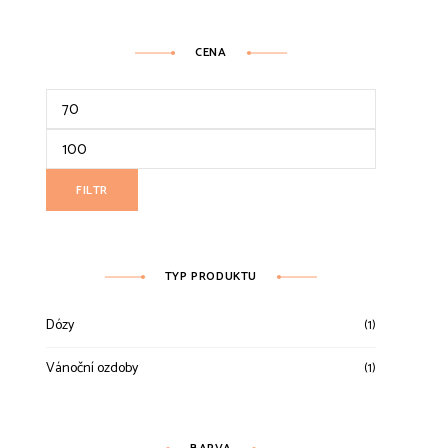
CENA
Minimální
cena
Maximální
cena
FILTR
TYP PRODUKTU
Dózy
(1)
Vánoční ozdoby
(1)