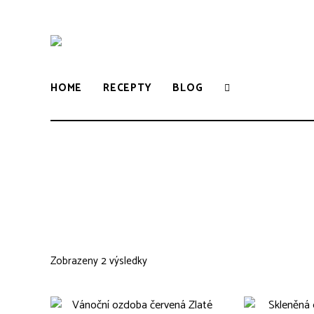
WWW.VUNE-
Food
blog
o
VANILKY.CZ
zdravém,
HOME
RECEPTY
BLOG
tradičním
i
moderním
pečení.
Zobrazeny 2 výsledky