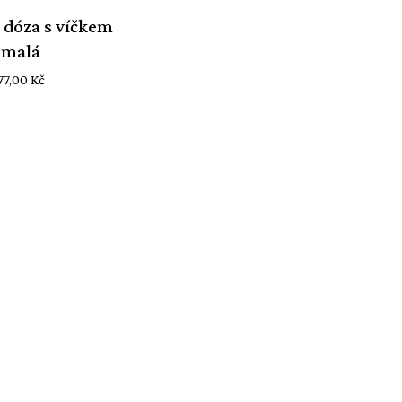
 dóza s víčkem
malá
77,00
Kč