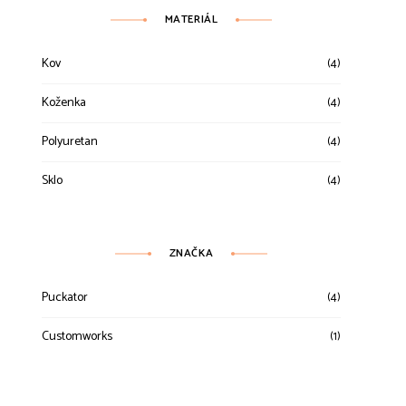
MATERIÁL
Kov
(4)
Koženka
(4)
Polyuretan
(4)
Sklo
(4)
ZNAČKA
Puckator
(4)
Customworks
(1)