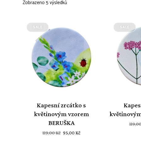
Zobrazeno 5 výsledků
SALE
SALE
Kapesní zrcátko s
Kapes
květinovým vzorem
květinový
BERUŠKA
119,0
Původní
Aktuální
119,00
Kč
95,00
Kč
cena
cena