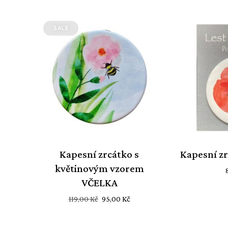
byla:
je:
119,00 Kč.
95,00 Kč.
SALE
Kapesní zrcátko s
Kapesní z
květinovým vzorem
VČELKA
Původní
Aktuální
119,00
Kč
95,00
Kč
cena
cena
byla:
je: