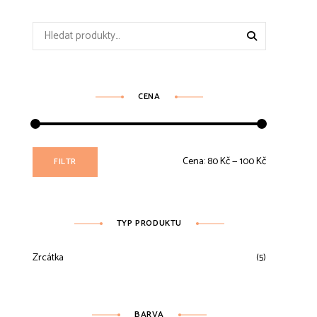
Hledat:
CENA
Minimální
Maximální
Cena:
80 Kč
—
100 Kč
FILTR
cena
cena
TYP PRODUKTU
Zrcátka
(5)
BARVA