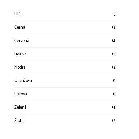
Bílá
(5)
Černá
(2)
Červená
(4)
Fialová
(2)
Modrá
(2)
Oranžová
(1)
Růžová
(1)
Zelená
(4)
Žlutá
(2)