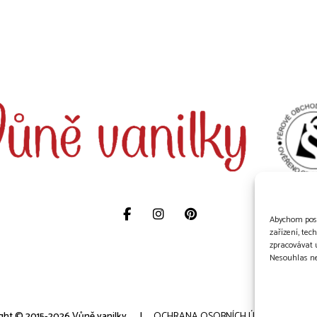
Abychom posk
zařízení, te
zpracovávat 
Nesouhlas neb
ght © 2015-2026 Vůně vanilky.
OCHRANA OSOBNÍCH ÚDAJŮ
COO