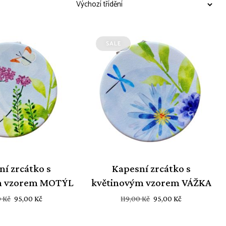
SALE
ní zrcátko s
Kapesní zrcátko s
m vzorem MOTÝL
květinovým vzorem VÁŽKA
Původní
Aktuální
Původní
Aktuální
0
Kč
95,00
Kč
119,00
Kč
95,00
Kč
cena
cena
cena
cena
byla:
je:
byla:
je: