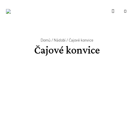
WWW.VUNE-
Food
blog
VANILKY.CZ
o
zdravém,
tradičním
i
moderním
Domů
/
Nádobí
/ Čajové konvice
pečení.
Čajové konvice