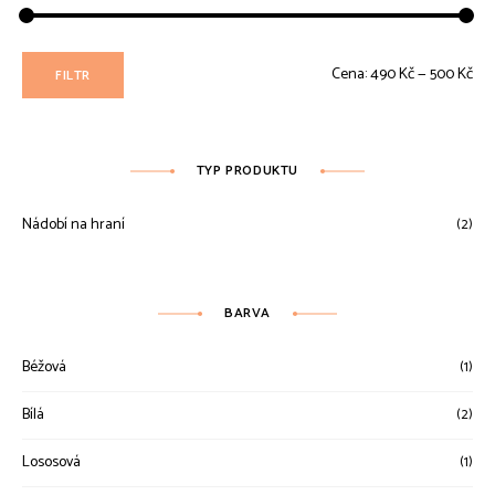
Min
Max
Cena:
490 Kč
—
500 Kč
FILTR
ce
ce
TYP PRODUKTU
Nádobí na hraní
(2)
BARVA
Béžová
(1)
Bílá
(2)
Lososová
(1)