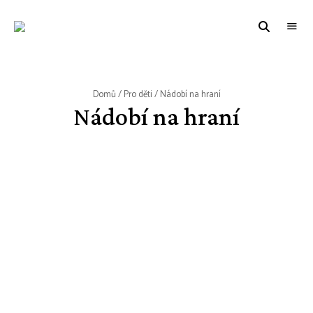
WWW.VUNE-
Food
blog
VANILKY.CZ
o
zdravém,
tradičním
i
moderním
Domů
/
Pro děti
/ Nádobí na hraní
pečení.
Nádobí na hraní