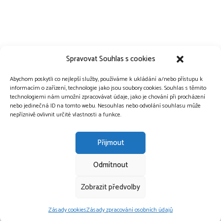
Spravovat Souhlas s cookies
Abychom poskytli co nejlepší služby, používáme k ukládání a/nebo přístupu k
informacím o zařízení, technologie jako jsou soubory cookies. Souhlas s těmito
technologiemi nám umožní zpracovávat údaje, jako je chování při procházení
nebo jedinečná ID na tomto webu. Nesouhlas nebo odvolání souhlasu může
nepříznivě ovlivnit určité vlastnosti a funkce.
Přijmout
Odmítnout
Copyright © 2015-2026 Vůně vanilky.
Zobrazit předvolby
OCHRANA OSOBNÍCH ÚDAJŮ
COOKIES
Zásady cookies
Zásady zpracování osobních údajů