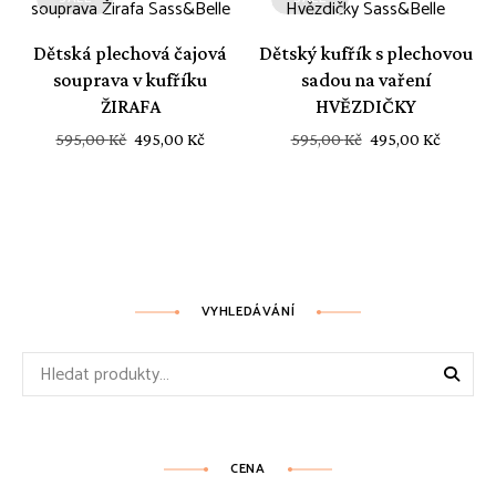
Dětská plechová čajová
Dětský kufřík s plechovou
souprava v kufříku
sadou na vaření
ŽIRAFA
HVĚZDIČKY
Původní
Aktuální
Původní
Aktuál
595,00
Kč
495,00
Kč
595,00
Kč
495,00
Kč
cena
cena
cena
cena
byla:
je:
byla:
je:
595,00 Kč.
495,00 Kč.
595,00 Kč.
495,00 
VYHLEDÁVÁNÍ
Hledat:
CENA