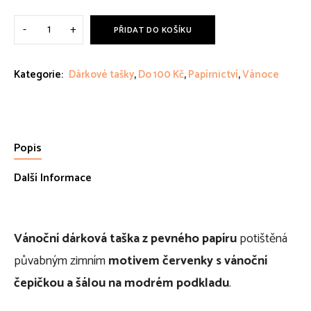
Dárková
PŘIDAT DO KOŠÍKU
taška
VÁNOČNÍ
PTÁČEK
Kategorie:
Dárkové tašky
,
Do 100 Kč
,
Papírnictví
,
Vánoce
quantity
Popis
Další Informace
Vánoční dárková taška z pevného papíru
potištěná
půvabným zimním
motivem červenky s vánoční
čepičkou a šálou na modrém podkladu
.