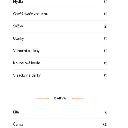
Mýdla
(1)
Osvěžovače vzduchu
(1)
Svíčky
(3)
Utěrky
(1)
Vánoční ozdoby
(1)
Koupelové koule
(1)
Visačky na dárky
(1)
BARVA
Bílá
(7)
Černá
(2)