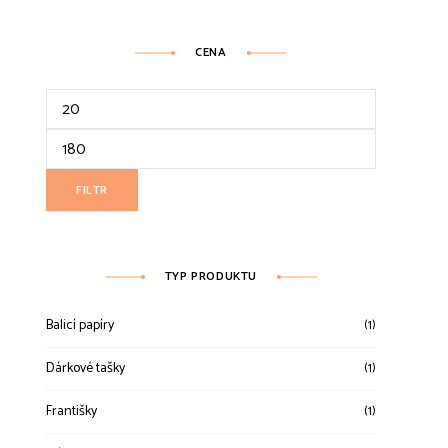
CENA
Minimální
cena
Maximální
cena
FILTR
TYP PRODUKTU
Balicí papíry
(1)
Dárkové tašky
(1)
Františky
(1)