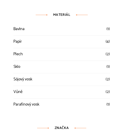
MATERIÁL
Bavlna
(1)
Papír
(4)
Plech
(2)
Sklo
(1)
Sójový vosk
(2)
Vůně
(2)
Parafínový vosk
(1)
ZNAČKA