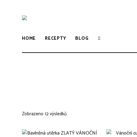
WWW.VUNE-
Food
blog
o
VANILKY.CZ
zdravém,
HOME
RECEPTY
BLOG
tradičním
i
moderním
pečení.
Zobrazeno 12 výsledků