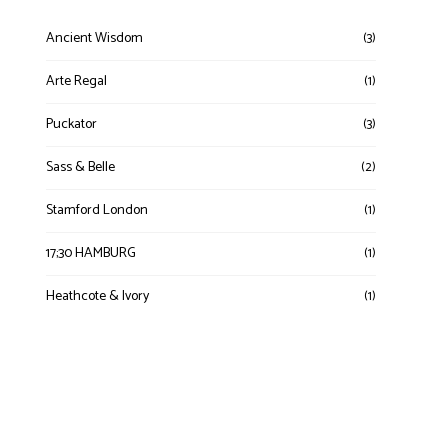
Ancient Wisdom
(3)
Arte Regal
(1)
Puckator
(3)
Sass & Belle
(2)
Stamford London
(1)
17;30 HAMBURG
(1)
Heathcote & Ivory
(1)