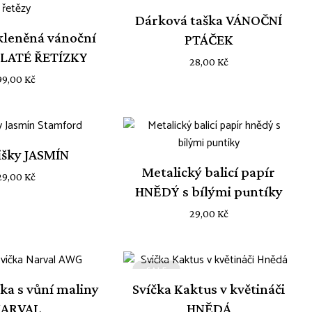
Dárková taška VÁNOČNÍ
kleněná vánoční
PTÁČEK
ZLATÉ ŘETÍZKY
28,00
Kč
99,00
Kč
išky JASMÍN
Metalický balicí papír
29,00
Kč
HNĚDÝ s bílými puntíky
29,00
Kč
SALE
čka s vůní maliny
Svíčka Kaktus v květináči
ARVAL
HNĚDÁ