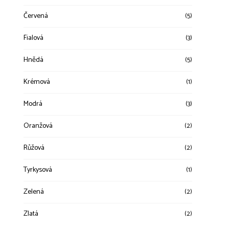
Červená
(5)
Fialová
(3)
Hnědá
(5)
Krémová
(1)
Modrá
(3)
Oranžová
(2)
Růžová
(2)
Tyrkysová
(1)
Zelená
(2)
Zlatá
(2)