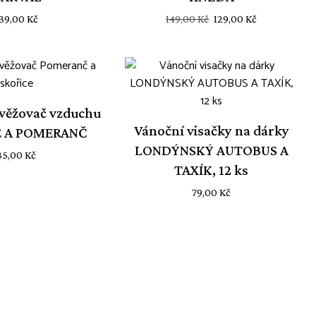
Původní
Aktuální
139,00
Kč
149,00
Kč
129,00
Kč
cena
cena
byla:
je:
149,00 Kč.
129,00 Kč.
věžovač vzduchu
Vánoční visačky na dárky
E A POMERANČ
LONDÝNSKÝ AUTOBUS A
35,00
Kč
TAXÍK, 12 ks
79,00
Kč