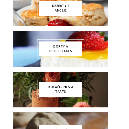
DEZERTY Z
ANGLIE
DORTY A
CHEESECAKES
KOLÁČE, PIES A
TARTS