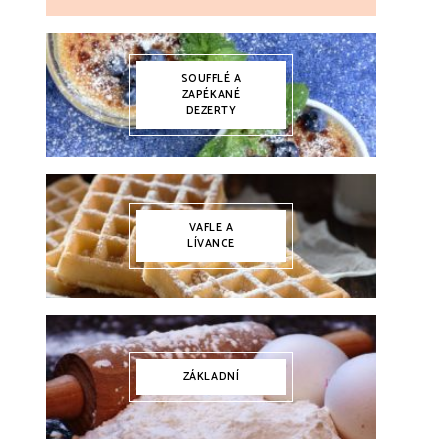
SOUFFLÉ A
ZAPÉKANÉ
DEZERTY
VAFLE A
LÍVANCE
ZÁKLADNÍ