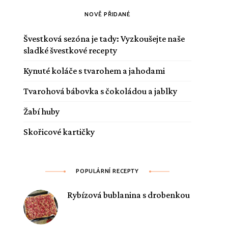
NOVĚ PŘIDANÉ
Švestková sezóna je tady: Vyzkoušejte naše
sladké švestkové recepty
Kynuté koláče s tvarohem a jahodami
Tvarohová bábovka s čokoládou a jablky
Žabí huby
Skořicové kartičky
POPULÁRNÍ RECEPTY
Rybízová bublanina s drobenkou