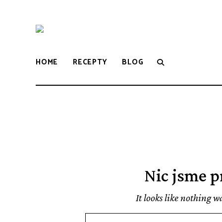
WWW.VUNE-
Food
blog
o
VANILKY.CZ
zdravém,
HOME
RECEPTY
BLOG
tradičním
i
moderním
pečení.
Nic jsme p
It looks like nothing 
Search