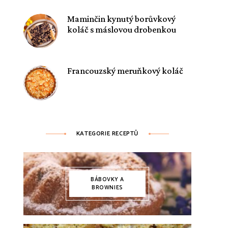
Maminčin kynutý borůvkový
koláč s máslovou drobenkou
Francouzský meruňkový koláč
KATEGORIE RECEPTŮ
BÁBOVKY A
BROWNIES