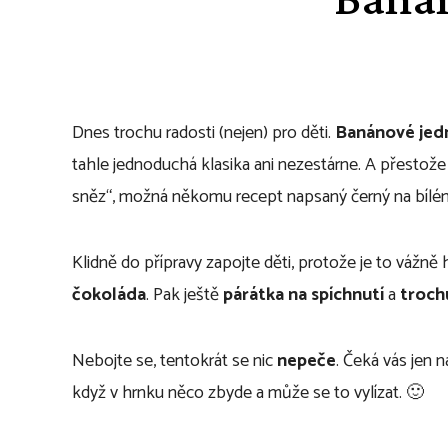
Dnes trochu radosti (nejen) pro děti.
Banánové jed
tahle jednoduchá klasika ani nezestárne. A přestože 
sněz“, možná někomu recept napsaný černý na bílé
Klidně do přípravy zapojte děti, protože je to vážně h
čokoláda
. Pak ještě
párátka na spíchnutí
a
troch
Nebojte se, tentokrát se nic
nepeče
. Čeká vás jen 
když v hrnku něco zbyde a může se to vylízat. 🙂