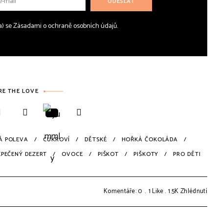
(a) se Zásadami o ochraně osobních údajů.
RE THE LOVE
Á POLEVA
CUKROVÍ
DĚTSKÉ
HOŘKÁ ČOKOLÁDA
EPEČENÝ DEZERT
OVOCE
PIŠKOT
PIŠKOTY
PRO DĚTI
Komentáře: 0
1
Like
1.5K
Zhlédnutí