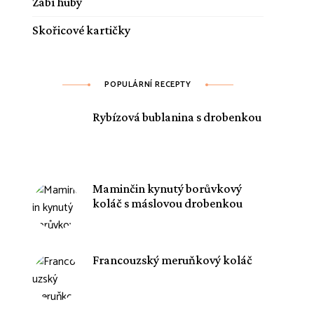
Žabí huby
Skořicové kartičky
POPULÁRNÍ RECEPTY
Rybízová bublanina s drobenkou
Maminčin kynutý borůvkový
koláč s máslovou drobenkou
Francouzský meruňkový koláč