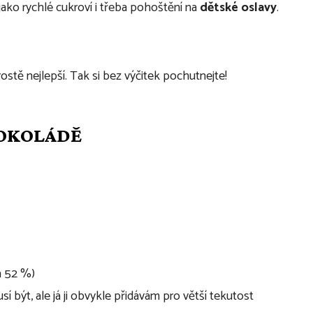
ako rychlé cukroví i třeba pohoštění na
dětské oslavy
.
stě nejlepší. Tak si bez výčitek pochutnejte!
ČOKOLÁDĚ
a 52 %)
í být, ale já ji obvykle přidávám pro větší tekutost