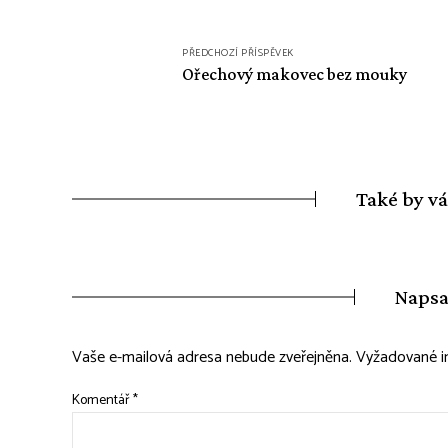
Navigace
PŘEDCHOZÍ PŘÍSPĚVEK
pro
Ořechový makovec bez mouky
příspěvek
Také by v
Napsa
Vaše e-mailová adresa nebude zveřejněna.
Vyžadované i
Komentář
*