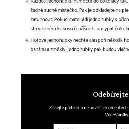
Každou jednohubku namočte do čokolády tak, ab
žádné suché místečko. Pak je odkládejte na pl
zatuhnout. Pokud máte rádi jednohubky s příchu
strouhaném kokosu či oříšcích, posypat čokolád
Hotové jednohubky nechte alespoň několik hodi
banánu a změkly. Jednohubky pak budou vláčnějš
Odebírejte
Získejte přehled o nejnovějších receptech
VuneVanilky.