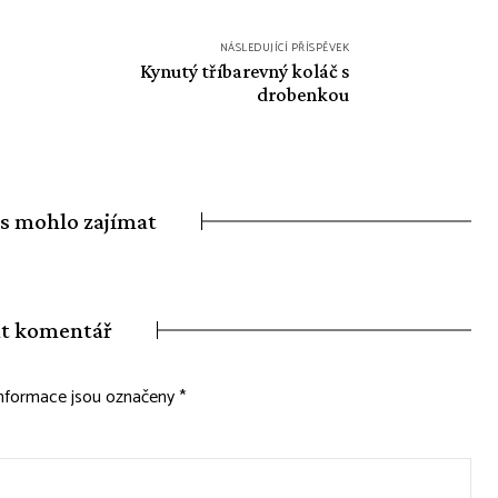
NÁSLEDUJÍCÍ PŘÍSPĚVEK
Kynutý tříbarevný koláč s
drobenkou
ás mohlo zajímat
t komentář
nformace jsou označeny
*