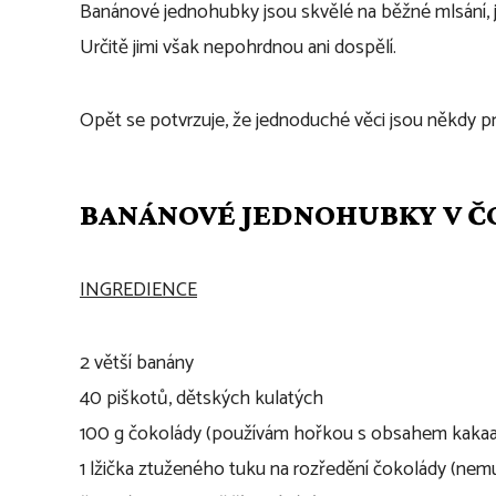
Banánové jednohubky jsou skvělé na běžné mlsání, j
Určitě jimi však nepohrdnou ani dospělí.
Opět se potvrzuje, že jednoduché věci jsou někdy pro
BANÁNOVÉ JEDNOHUBKY V 
INGREDIENCE
2 větší banány
40 piškotů, dětských kulatých
100 g čokolády (používám hořkou s obsahem kaka
1 lžička ztuženého tuku na rozředění čokolády (nemus