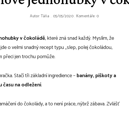
Autor:
Táňa
05/05/2020
Komentáře: 0
nohubky v čokoládě
, které zná snad každý. Myslím, že
jde o velmi snadný recept typu „slep, polej čokoládou,
m přeci jen trochu pomůže.
račka. Stačí tři základní ingredience –
banány, piškoty a
u času na odležení
.
namáčení do čokolády, a to není práce, nýbrž zábava. Zvlášť