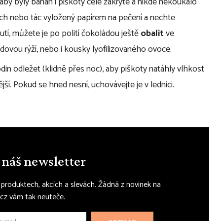
y byly banán i piškoty celé zakryté a nikde nekoukalo
ech nebo tác vyložený papírem na pečení a nechte
tí, můžete je po polití čokoládou ještě
obalit
ve
ovou rýží, nebo i kousky lyofilizovaného ovoce.
n odležet (klidně přes noc), aby piškoty natáhly vlhkost
í. Pokud se hned nesní, uchovávejte je v lednici.
 náš newsletter
, produktech, akcích a slevách. Žádná z novinek na
cz vám tak neuteče.