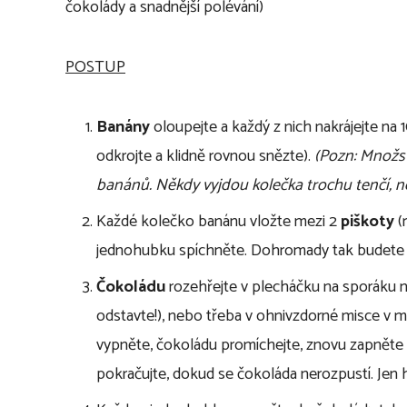
čokolády a snadnější polévání)
POSTUP
Banány
oloupejte a každý z nich nakrájejte na
odkrojte a klidně rovnou snězte).
(Pozn:
Množst
banánů. Někdy vyjdou kolečka trochu tenčí, něk
Každé kolečko banánu vložte mezi 2
piškoty
(
jednohubku spíchněte. Dohromady tak budete 
Čokoládu
rozehřejte v plecháčku na sporáku na
odstavte!), nebo třeba v ohnivzdorné misce v m
vypněte, čokoládu promíchejte, znovu zapněte p
pokračujte, dokud se čokoláda nerozpustí. Jen hl