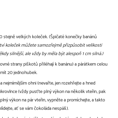
 10 stejně velkých koleček. (Špičaté konečky banánů
ví koleček můžete samozřejmě přizpůsobit velikosti
dy silnější, ale vždy by měla být alespoň 1 cm silná.)
rovné strany piškotů přiléhají k banánu) a párátkem celou
mít 20 jednohubek.
 nejmírnějším ohni (nevařte, jen rozehřejte a hned
ikrovlnce (vždy pusťte plný výkon na několik vteřin, pak
lný výkon na pár vteřin, vypněte a promíchejte, a takto
ídejte, ať se vám čokoláda nespálí.).