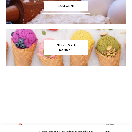
ZÁKLADNÍ
ZMRZLINY A
NANUKY