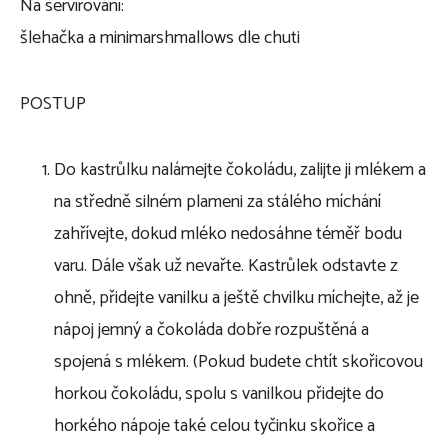
Na servírování:
šlehačka a minimarshmallows dle chuti
POSTUP
Do kastrůlku nalámejte čokoládu, zalijte ji mlékem a
na středně silném plameni za stálého míchání
zahřívejte, dokud mléko nedosáhne téměř bodu
varu. Dále však už nevařte. Kastrůlek odstavte z
ohně, přidejte vanilku a ještě chvilku míchejte, až je
nápoj jemný a čokoláda dobře rozpuštěná a
spojená s mlékem. (Pokud budete chtít skořicovou
horkou čokoládu, spolu s vanilkou přidejte do
horkého nápoje také celou tyčinku skořice a