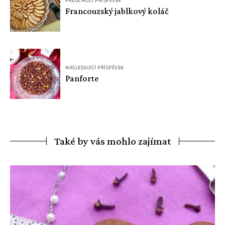
PŘEDCHOZÍ PŘÍSPĚVEK
pro
Francouzský jablkový koláč
příspěvek
NÁSLEDUJÍCÍ PŘÍSPĚVEK
Panforte
Také by vás mohlo zajímat