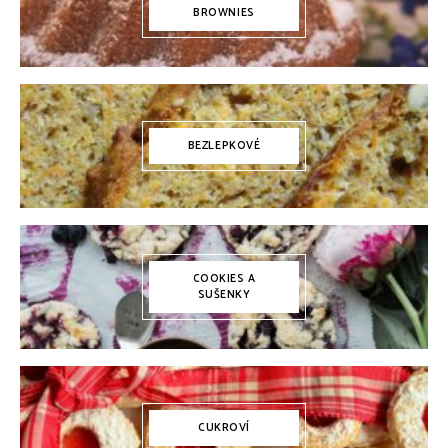
BROWNIES
BEZLEPKOVÉ
COOKIES A
SUŠENKY
CUKROVÍ