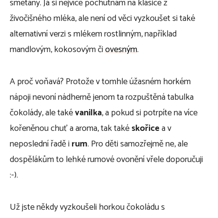
smetany. Já si nejvíce pochutnám na klasice z
živočišného mléka, ale není od věci vyzkoušet si také
alternativní verzi s mlékem rostlinným, například
mandlovým, kokosovým či
ovesným
.
A proč voňavá? Protože v tomhle úžasném horkém
nápoji nevoní nádherně jenom ta rozpuštěná tabulka
čokolády, ale také
vanilka
, a pokud si potrpíte na více
kořeněnou chuť a aroma, tak také
skořice
a v
neposlední řadě i
rum
. Pro děti samozřejmě ne, ale
dospělákům to lehké rumové ovonění vřele doporučuji
:-).
Už jste někdy vyzkoušeli horkou čokoládu s