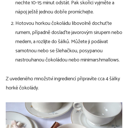
nechte 10-15 minut odstát. Pak skořici vyjměte a
nápoj ještě jednou dobře promíchejte.
Hotovou horkou čokoládu libovolně dochuťte
rumem, případně doslaďte javorovým sirupem nebo
medem, a rozlijte do šálků. Můžete ji podávat
samotnou nebo se šlehačkou, posypanou
nastrouhanou čokoládou nebo minimarshmallows.
Z uvedeného množství ingrediencí připravíte cca 4 šálky
horké čokolády.