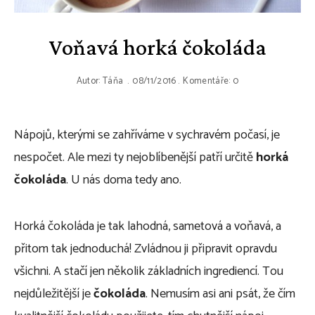
Voňavá horká čokoláda
Autor:
Táňa
08/11/2016
Komentáře: 0
Nápojů, kterými se zahříváme v sychravém počasí, je
nespočet. Ale mezi ty nejoblíbenější patří určitě
horká
čokoláda
. U nás doma tedy ano.
Horká čokoláda je tak lahodná, sametová a voňavá, a
přitom tak jednoduchá! Zvládnou ji připravit opravdu
všichni. A stačí jen několik základních ingrediencí. Tou
nejdůležitější je
čokoláda
. Nemusím asi ani psát, že čím