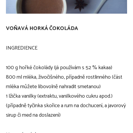
VOŇAVÁ HORKÁ ČOKOLÁDA
INGREDIENCE
100 g hořké čokolády (já používám s 52 % kakaa)
800 ml mléka, živočišného, případně rostlinného (část
mléka můžete libovolně nahradit smetanou)
1 lžička vanilky (extraktu, vanilkového cukru apod.)
(případně tyčinka skořice a rum na dochucení, a javorový
sirup či med na doslazení)