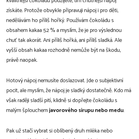
kvalitnější čokoládu použijete, tím chutnější nápoj
získáte. Protože obvykle připravuji nápoj i pro děti,
nedělávám ho příliš hořký. Používám čokoládu s
obsahem kakaa 52 % a myslím, že je pro výslednou
chuť tak akorát. Ani příliš hořká, ani příliš sladká. Ale
vyšší obsah kakaa rozhodně nemůže být na škodu,
právě naopak.
Hotový nápoj nemusíte doslazovat. Jde o subjektivní
pocit, ale myslím, že nápoj je sladký dostatečně. Kdo má
však raději sladší pití, klidně si dopřejte čokoládu s
malým šplouchem
javorového sirupu nebo medu
.
Pak už stačí vybrat si oblíbený druh mléka nebo