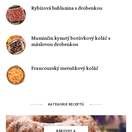
Rybízová bublanina s drobenkou
Maminčin kynutý borůvkový koláč s
máslovou drobenkou
Francouzský meruňkový koláč
KATEGORIE RECEPTŮ
BÁBOVKY A