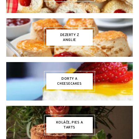
DEZERTY Z
ANGLIE
DORTY A
CHEESECAKES
KOLÁČE, PIES A
TARTS