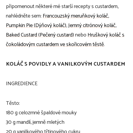
připomenout některé mé starší recepty s custardem,
nahlédněte sem:
Francouzský meruňkový koláč
,
Pumpkin Pie (Dýňový koláč)
,
Jemný citrónový koláč
,
Baked Custard (Pečený custard)
nebo
Hruškový koláč s
čokoládovým custardem ve skořicovém těstě
.
KOLÁČ S POVIDLY A VANILKOVÝM CUSTARDEM
INGREDIENCE
Těsto:
180 g celozrnné špaldové mouky
30 g mandlí, jemně mletých
20 g vanilkového třtinového cukru