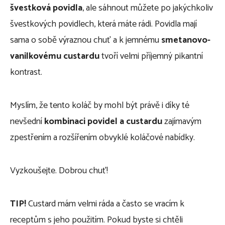
švestková povidla
, ale sáhnout můžete po jakýchkoliv
švestkových povidlech, která máte rádi. Povidla mají
sama o sobě výraznou chuť a k jemnému
smetanovo-
vanilkovému custardu
tvoří velmi příjemný pikantní
kontrast.
Myslím, že tento koláč by mohl být právě i díky té
nevšední
kombinaci povidel a custardu
zajímavým
zpestřením a rozšířením obvyklé koláčové nabídky.
Vyzkoušejte. Dobrou chuť!
TIP!
Custard mám velmi ráda a často se vracím k
receptům s jeho použitím. Pokud byste si chtěli