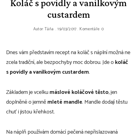
Koláč s povidly a vanilkovým
custardem
Autor:
Táňa
19/03/2017
Komentáře: 0
Dnes vám představím recept na koláč s náplní možná ne
zcela tradiční, ale bezpochyby moc dobrou. Jde o
koláč
s povidly a vanilkovým custardem
.
Základem je vcelku
máslové koláčové těsto
, jen
doplněné o jemně
mleté mandle
. Mandle dodají těstu
chuť i jistou křehkost.
Na náplň používám domácí pečená nepřislazovaná