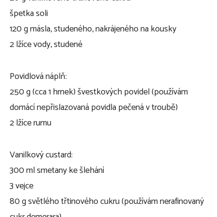
špetka soli
120 g másla, studeného, nakrájeného na kousky
2 lžíce vody, studené
Povidlová náplň:
250 g (cca 1 hrnek) švestkových povidel (používám
domácí nepřislazovaná povidla pečená v troubě)
2 lžíce rumu
Vanilkový custard:
300 ml smetany ke šlehání
3 vejce
80 g světlého třtinového cukru (používám nerafinovaný
cukr demerara)