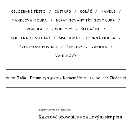
CELOZRNNÉ TĚSTO
CUSTARD
KOLÁČ
MANDLE
MANDLOVÁ MOUKA
NERAFINOVANÝ TŘTINOVÝ CUKR
POVIDLA
POVIDLOVÝ
ŠLEHAČKA
SMETANA KE ŠLEHÁNÍ
ŠPALDOVÁ CELOZRNNÁ MOUKA
ŠVESTKOVÁ POVIDLA
ŠVESTKY
VANILKA
VANILKOVÝ
Autor:
Táňa
Datum: 19/03/2017
Komentáře: 0
0
Like
1.1K
Zhlédnutí
Navigace
PŘEDCHOZÍ PŘÍSPĚVEK
pro
Kakaové brownies s datlovým sirupem
příspěvek