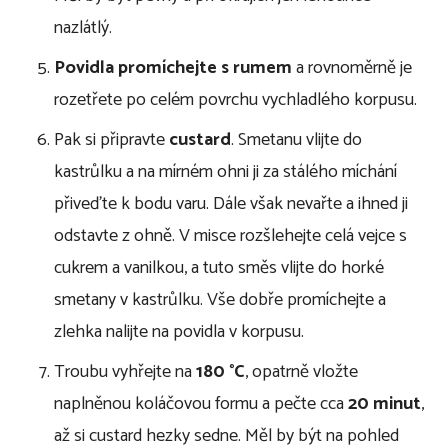
nazlátlý.
Povidla promíchejte s rumem
a rovnoměrně je
rozetřete po celém povrchu vychladlého korpusu.
Pak si připravte
custard
. Smetanu vlijte do
kastrůlku a na mírném ohni ji za stálého míchání
přiveďte k bodu varu. Dále však nevařte a ihned ji
odstavte z ohně. V misce rozšlehejte celá vejce s
cukrem a vanilkou, a tuto směs vlijte do horké
smetany v kastrůlku. Vše dobře promíchejte a
zlehka nalijte na povidla v korpusu.
Troubu vyhřejte na
180 °C
, opatrně vložte
naplněnou koláčovou formu a pečte cca
20 minut
,
až si custard hezky sedne. Měl by být na pohled