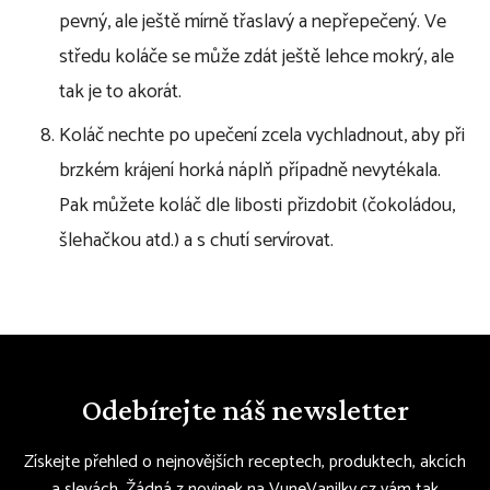
pevný, ale ještě mírně třaslavý a nepřepečený. Ve
středu koláče se může zdát ještě lehce mokrý, ale
tak je to akorát.
Koláč nechte po upečení zcela vychladnout, aby při
brzkém krájení horká náplň případně nevytékala.
Pak můžete koláč dle libosti přizdobit (čokoládou,
šlehačkou atd.) a s chutí servírovat.
Odebírejte náš newsletter
Získejte přehled o nejnovějších receptech, produktech, akcích
a slevách. Žádná z novinek na VuneVanilky.cz vám tak