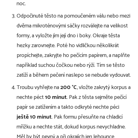
noc.
Odpočinuté těsto na pomoučeném válu nebo mezi
dvěma mikroténovými sáčky rozválejte na velikost
formy, a vyložte jím její dno i boky. Okraje těsta
hezky zarovnejte. Poté ho vidličkou několikrát
propíchejte, zakryjte ho pečícím papírem, a naplňte
například suchou čočkou nebo rýží. Tím se těsto
zatíží a během pečení naslepo se nebude vydouvat.
Troubu vyhřejte na
200 °C
, vložte zakrytý korpus a
nechte péct
10 minut
. Pak z těsta sejměte pečící
papír se zatížením a takto odkryté nechte péci
ještě 10 minut
. Pak formu přesuňte na chladicí
mřížku a nechte stát, dokud korpus nevychladne.
Měl by být pevný a při okrajích jen lehounce