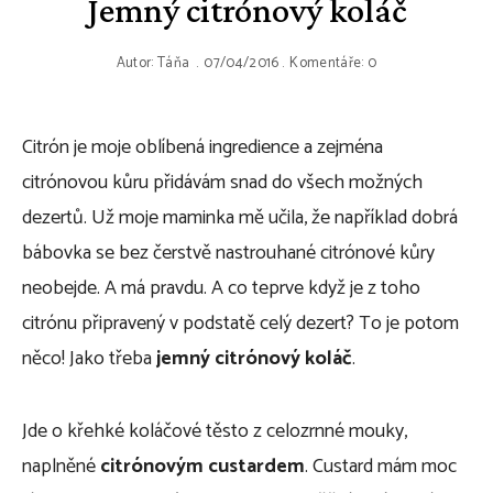
Jemný citrónový koláč
Autor:
Táňa
07/04/2016
Komentáře: 0
Citrón je moje oblíbená ingredience a zejména
citrónovou kůru přidávám snad do všech možných
dezertů. Už moje maminka mě učila, že například dobrá
bábovka se bez čerstvě nastrouhané citrónové kůry
neobejde. A má pravdu. A co teprve když je z toho
citrónu připravený v podstatě celý dezert? To je potom
něco! Jako třeba
jemný citrónový koláč
.
Jde o křehké koláčové těsto z celozrnné mouky,
naplněné
citrónovým custardem
. Custard mám moc