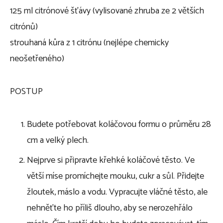
125 ml citrónové šťávy (vylisované zhruba ze 2 větších
citrónů)
strouhaná kůra z 1 citrónu (nejlépe chemicky
neošetřeného)
POSTUP
Budete potřebovat koláčovou formu o průměru 28
cm a velký plech.
Nejprve si připravte křehké koláčové těsto. Ve
větší míse promíchejte mouku, cukr a sůl. Přidejte
žloutek, máslo a vodu. Vypracujte vláčné těsto, ale
nehněťte ho příliš dlouho, aby se nerozehřálo