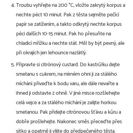
Troubu vyhřejte na 200 °C, vložte zakrytý korpus a
nechte péct 10 minut. Pak z těsta sejměte pečící
papír se zatížením, a takto odkrytý nechte korpus
péci dalších 10-15 minut. Pak ho přesuňte na
chladicí mřížku a nechte stát. Měl by být pevný, ale
při okrajích jen lehounce nazlátlý.
Připravte si citrónový custard. Do kastrůlku dejte
smetanu s cukrem, na mírném ohni ji za stálého
míchání přiveďte k bodu varu, ale dále nevařte a
ihned ji odstavte z ohně. V jiné misce rozšlehejte
celá vejce a za stálého míchání je zalijte horkou
smetanou. Pak přidejte citrónovou šťávu a kůru a
dobře prošlehejte. Nakonec směs přeceďte přes
sítko a opatrně ji vlijte do předpečeného těsta.