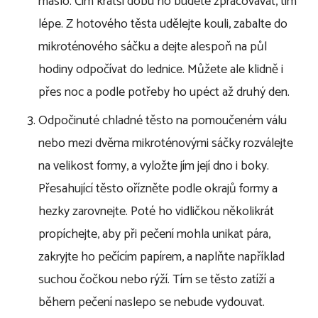
máslo. Čím kratší dobu ho budete zpracovávat, tím
lépe. Z hotového těsta udělejte kouli, zabalte do
mikroténového sáčku a dejte alespoň na půl
hodiny odpočívat do lednice. Můžete ale klidně i
přes noc a podle potřeby ho upéct až druhý den.
Odpočinuté chladné těsto na pomoučeném válu
nebo mezi dvěma mikroténovými sáčky rozválejte
na velikost formy, a vyložte jím její dno i boky.
Přesahující těsto ořízněte podle okrajů formy a
hezky zarovnejte. Poté ho vidličkou několikrát
propíchejte, aby při pečení mohla unikat pára,
zakryjte ho pečícím papírem, a naplňte například
suchou čočkou nebo rýží. Tím se těsto zatíží a
během pečení naslepo se nebude vydouvat.