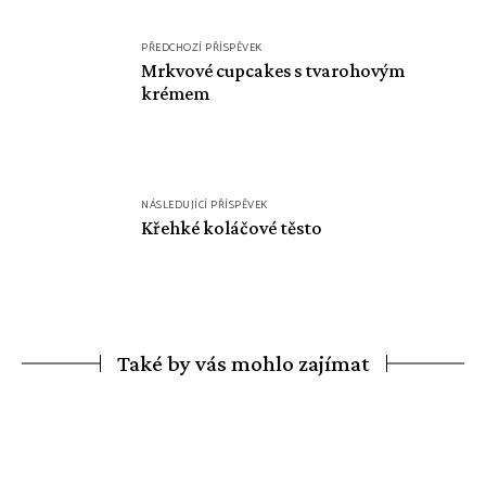
Navigace
PŘEDCHOZÍ PŘÍSPĚVEK
pro
Mrkvové cupcakes s tvarohovým
krémem
příspěvek
NÁSLEDUJÍCÍ PŘÍSPĚVEK
Křehké koláčové těsto
Také by vás mohlo zajímat