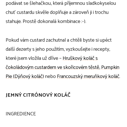
podávat se šlehačkou, která příjemnou sladkokyselou
chuť custardu skvěle doplňuje a zároveň ji i trochu
stahuje. Prostě dokonalá kombinace :-).
Pokud vám custard zachutnal a chtěli byste si upéct
další dezerty s jeho použitím, vyzkoušejte i recepty,
které jsem vložila už dříve –
Hruškový koláč s
čokoládovým custardem ve skořicovém těstě
,
Pumpkin
Pie (Dýňový koláč)
nebo
Francouzský meruňkový koláč
.
JEMNÝ CITRÓNOVÝ KOLÁČ
INGREDIENCE