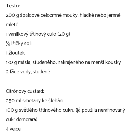
Těsto:
200 g špaldové celozrnné mouky, hladké nebo jemně
mleté
1 vanilkový třtinový cukr (20 g)
¼ lžičky soli
1 žloutek
130 g másla, studeného, nakrájeného na menší kousky
2 lžíce vody, studené
Citrónový custard:
250 ml smetany ke šlehání
100 g světlého třtinového cukru (já použila nerafinovaný
cukr demerara)
4 vejce