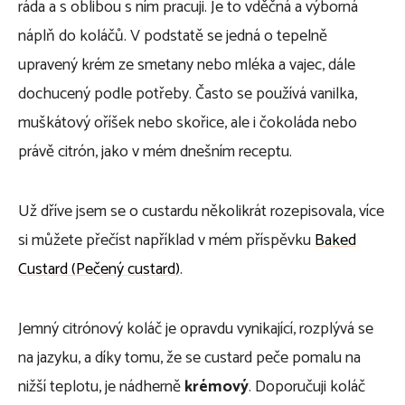
ráda a s oblibou s ním pracuji. Je to vděčná a výborná
náplň do koláčů. V podstatě se jedná o tepelně
upravený krém ze smetany nebo mléka a vajec, dále
dochucený podle potřeby. Často se používá vanilka,
muškátový oříšek nebo skořice, ale i čokoláda nebo
právě citrón, jako v mém dnešním receptu.
Už dříve jsem se o custardu několikrát rozepisovala, více
si můžete přečíst například v mém příspěvku
Baked
Custard (Pečený custard)
.
Jemný citrónový koláč je opravdu vynikající, rozplývá se
na jazyku, a díky tomu, že se custard peče pomalu na
nižší teplotu, je nádherně
krémový
. Doporučuji koláč