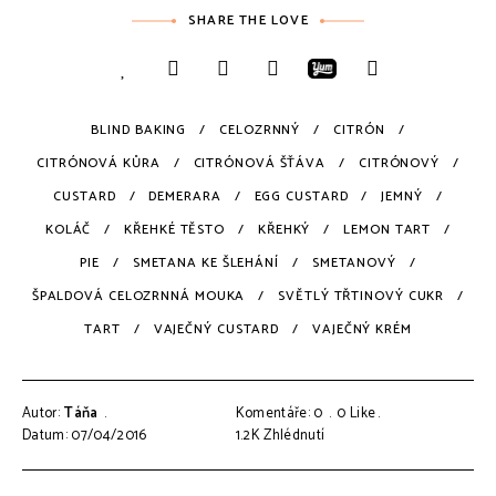
SHARE THE LOVE
BLIND BAKING
CELOZRNNÝ
CITRÓN
CITRÓNOVÁ KŮRA
CITRÓNOVÁ ŠŤÁVA
CITRÓNOVÝ
CUSTARD
DEMERARA
EGG CUSTARD
JEMNÝ
KOLÁČ
KŘEHKÉ TĚSTO
KŘEHKÝ
LEMON TART
PIE
SMETANA KE ŠLEHÁNÍ
SMETANOVÝ
ŠPALDOVÁ CELOZRNNÁ MOUKA
SVĚTLÝ TŘTINOVÝ CUKR
TART
VAJEČNÝ CUSTARD
VAJEČNÝ KRÉM
Autor:
Táňa
Komentáře: 0
0
Like
Datum: 07/04/2016
1.2K
Zhlédnutí