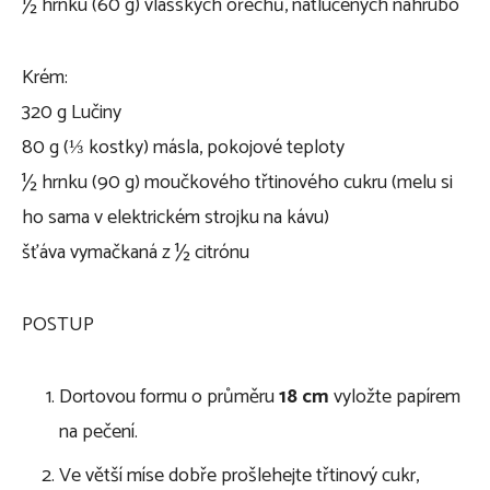
½ hrnku (60 g) vlašských ořechů, natlučených nahrubo
Krém:
320 g Lučiny
80 g (⅓ kostky) másla, pokojové teploty
½ hrnku (90 g) moučkového třtinového cukru (melu si
ho sama v elektrickém strojku na kávu)
šťáva vymačkaná z ½ citrónu
POSTUP
Dortovou formu o průměru
18 cm
vyložte papírem
na pečení.
Ve větší míse dobře prošlehejte třtinový cukr,