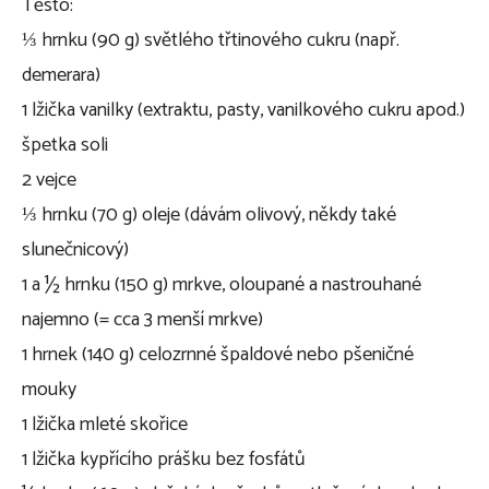
Těsto:
⅓ hrnku (90 g) světlého třtinového cukru (např.
demerara)
1 lžička vanilky (extraktu, pasty, vanilkového cukru apod.)
špetka soli
2 vejce
⅓ hrnku (70 g) oleje (dávám olivový, někdy také
slunečnicový)
1 a ½ hrnku (150 g) mrkve, oloupané a nastrouhané
najemno (= cca 3 menší mrkve)
1 hrnek (140 g) celozrnné špaldové nebo pšeničné
mouky
1 lžička mleté skořice
1 lžička kypřícího prášku bez fosfátů