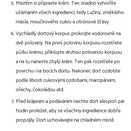
Mezitím si připravte krém. Ten snadno vytvoříte
ušleháním všech ingrediencí, tedy Lučiny, změklého
másla, moučkového cukru a citrónové šťávy.
Vychladlý dortový korpus prokrojte vodorovně na
dvě poloviny. Na první polovinu korpusu rozetřete
půlku krému, přiklopte druhou polovinou korpusu
a na tu naneste zbylý krém. Ten pak rozetřete po
povrchu i na bocích dortu. Nakonec dort ozdobte
podle libosti cukrovými ozdobami, marcipánem,
ořechy, čokoládou atd.
Před krájením a podáváním nechte dort alespoň pár
hodin proležet, aby se všechny ingredience dobře
propojily. Dort uchovávejte na chladném místě.