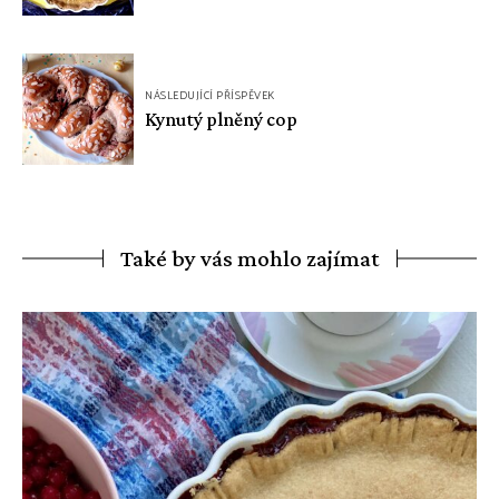
NÁSLEDUJÍCÍ PŘÍSPĚVEK
Kynutý plněný cop
Také by vás mohlo zajímat