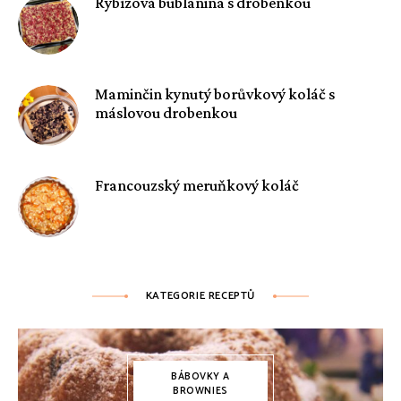
Rybízová bublanina s drobenkou
Maminčin kynutý borůvkový koláč s
máslovou drobenkou
Francouzský meruňkový koláč
KATEGORIE RECEPTŮ
BÁBOVKY A
BROWNIES