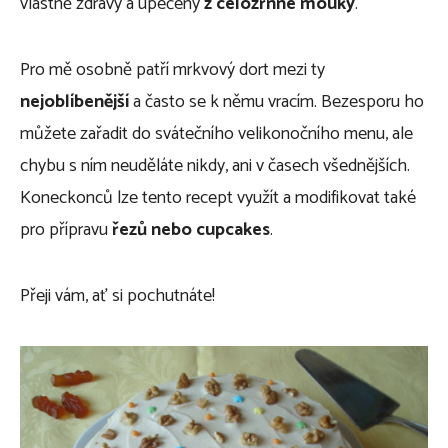
vlastně zdravý a upečený
z celozrnné mouky
.
Pro mě osobně patří mrkvový dort mezi ty
nejoblíbenější
a často se k němu vracím. Bezesporu ho
můžete zařadit do svátečního velikonočního menu, ale
chybu s ním neuděláte nikdy, ani v časech všednějších.
Koneckonců lze tento recept využít a modifikovat také
pro přípravu
řezů nebo cupcakes
.
Přeji vám, ať si pochutnáte!