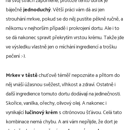
na svůj strach zapomene, protože tento dortík je
báječně
jednoduchý
. Větší práci vám dá asi jen
strouhání mrkve, pokud se do něj pustíte pěkně ručně, a
někomu v nejhorším případě i prokrojení dortu. Ale i to
se dá nakonec spravit překrytím vrstou krému. Takže jde
ve výsledku vlastně jen o míchání ingrediencí a trošku
pečení :-).
Mrkev v těstě
chuťově téměř nepoznáte a přitom do
něj vnáší úžasnou svěžest, vlhkost a zdraví. Ostatně i
další ingredience tomuto dortu dodávají na jedinečnosti.
Skořice, vanilka, ořechy, olivový olej. A nakonec i
vynikající
lučinový krém
s citrónovou šťávou. Celá tato
kombinace nemá chybu. A ani vám nepřijde, že dort je