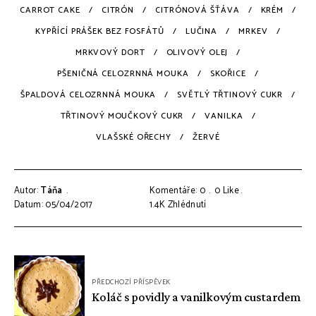
CARROT CAKE
CITRÓN
CITRÓNOVÁ ŠŤÁVA
KRÉM
KYPŘÍCÍ PRÁŠEK BEZ FOSFÁTŮ
LUČINA
MRKEV
MRKVOVÝ DORT
OLIVOVÝ OLEJ
PŠENIČNÁ CELOZRNNÁ MOUKA
SKOŘICE
ŠPALDOVÁ CELOZRNNÁ MOUKA
SVĚTLÝ TŘTINOVÝ CUKR
TŘTINOVÝ MOUČKOVÝ CUKR
VANILKA
VLAŠSKÉ OŘECHY
ŽERVÉ
Autor:
Táňa
Komentáře: 0
0
Like
Datum: 05/04/2017
1.4K
Zhlédnutí
Navigace
PŘEDCHOZÍ PŘÍSPĚVEK
pro
Koláč s povidly a vanilkovým custardem
příspěvek