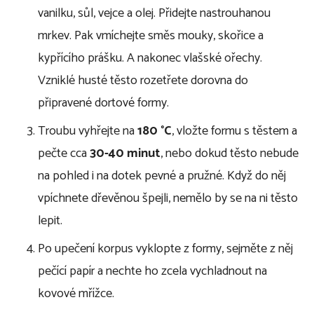
vanilku, sůl, vejce a olej. Přidejte nastrouhanou
mrkev. Pak vmíchejte směs mouky, skořice a
kypřícího prášku. A nakonec vlašské ořechy.
Vzniklé husté těsto rozetřete dorovna do
připravené dortové formy.
Troubu vyhřejte na
180 °C
, vložte formu s těstem a
pečte cca
30-40 minut
, nebo dokud těsto nebude
na pohled i na dotek pevné a pružné. Když do něj
vpíchnete dřevěnou špejli, nemělo by se na ni těsto
lepit.
Po upečení korpus vyklopte z formy, sejměte z něj
pečící papír a nechte ho zcela vychladnout na
kovové mřížce.