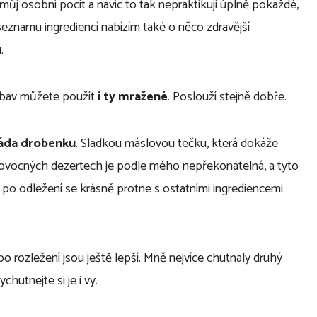
n můj osobní pocit a navíc to tak nepraktikuji úplně pokaždé,
seznamu ingrediencí nabízím také o něco zdravější
.
 obav můžete použít
i ty mražené
. Poslouží stejně dobře.
áda drobenku
. Sladkou máslovou tečku, která dokáže
ovocných dezertech je podle mého nepřekonatelná, a tyto
po odležení se krásně protne s ostatními ingrediencemi.
po rozležení jsou ještě lepší. Mně nejvíce chutnaly druhý
hutnejte si je i vy.