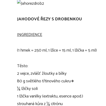
JAHODOVÉ ŘEZY S DROBENKOU
INGREDIENCE
(1 hrnek = 250 ml, 1 lžíce = 15 ml, 1 lžička = 5 ml)
Těsto:
2 vejce, zvlášť žloutky a bílky
80 g světlého třtinového cukru∗
¼ lžičky soli
1 lžička vanilky (extraktu, esence apod.)
strouhaná kůra z ¼ citrónu