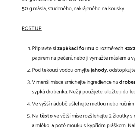
50 g másla, studeného, nakrájeného na kousky
POSTUP
Připravte si
zapékací formu
o rozměrech
32x
papírem na pečení, nebo ji vymažte máslem a 
Pod tekoucí vodou omyjte
jahody
, odstopkujte
V menší misce smíchejte ingredience na
drobe
sypká drobenka. Než ji použijete, uložte ji do le
Ve vyšší nádobě ušlehejte metlou nebo ruční
Na
těsto
ve větší míse rozšlehejte 2 žloutky s 
a mléko, a poté mouku s kypřícím práškem. Na