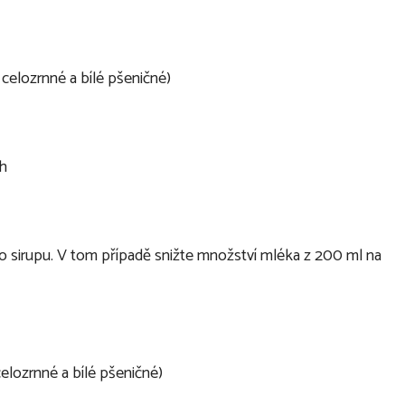
celozrnné a bílé pšeničné)
ch
o sirupu. V tom případě snižte množství mléka z 200 ml na
elozrnné a bílé pšeničné)