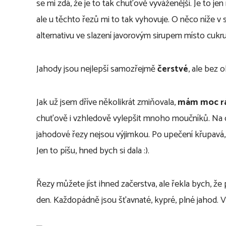
se mi zdá, že je to tak chuťově vyváženější. Je to je
ale u těchto řezů mi to tak vyhovuje. O něco níže v 
alternativu ve slazení javorovým sirupem místo cukru
Jahody jsou nejlepší samozřejmě
čerstvé
, ale bez
Jak už jsem dříve několikrát zmiňovala,
mám moc r
chuťově i vzhledově vylepšit mnoho moučníků. Na 
jahodové řezy nejsou výjimkou. Po upečení křupavá, 
Jen to píšu, hned bych si dala :).
Řezy můžete jíst ihned začerstva, ale řekla bych, že 
den. Každopádně jsou šťavnaté, kypré, plné jahod. Vyc