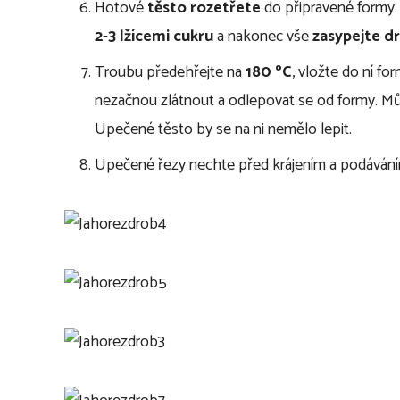
Hotové
těsto rozetřete
do připravené formy
2-3 lžícemi cukru
a nakonec vše
zasypejte d
Troubu předehřejte na
180 ºC
, vložte do ní f
nezačnou zlátnout a odlepovat se od formy. M
Upečené těsto by se na ni nemělo lepit.
Upečené řezy nechte před krájením a podávání