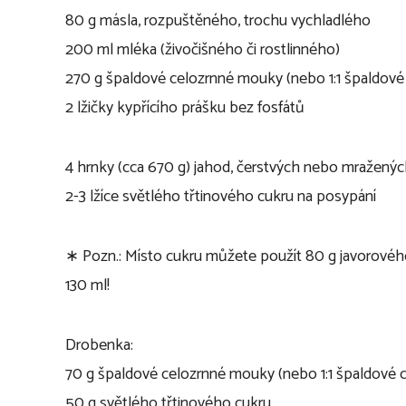
80 g másla, rozpuštěného, trochu vychladlého
200 ml mléka (živočišného či rostlinného)
270 g špaldové celozrnné mouky (nebo 1:1 špaldové 
2 lžičky kypřícího prášku bez fosfátů
4 hrnky (cca 670 g) jahod, čerstvých nebo mražený
2-3 lžíce světlého třtinového cukru na posypání
∗ Pozn.: Místo cukru můžete použít 80 g javorovéh
130 ml!
Drobenka:
70 g špaldové celozrnné mouky (nebo 1:1 špaldové c
50 g světlého třtinového cukru