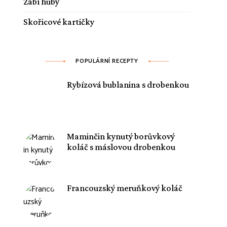
Žabí huby
Skořicové kartičky
POPULÁRNÍ RECEPTY
Rybízová bublanina s drobenkou
Maminčin kynutý borůvkový
koláč s máslovou drobenkou
Francouzský meruňkový koláč