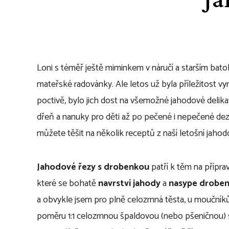
Loni s téměř ještě miminkem v náručí a starším bato
mateřské radovánky. Ale letos už byla příležitost vy
poctivě, bylo jich dost na všemožné jahodové deli
dřeň a nanuky pro děti až po pečené i nepečené deze
můžete těšit na několik receptů z naší letošní jahod
Jahodové řezy s drobenkou
patří k těm na přípr
které se bohatě
navrství jahody
a
nasype drobe
a obvykle jsem pro plně celozrnná těsta, u moučník
poměru 1:1 celozrnnou špaldovou (nebo pšeničnou) 