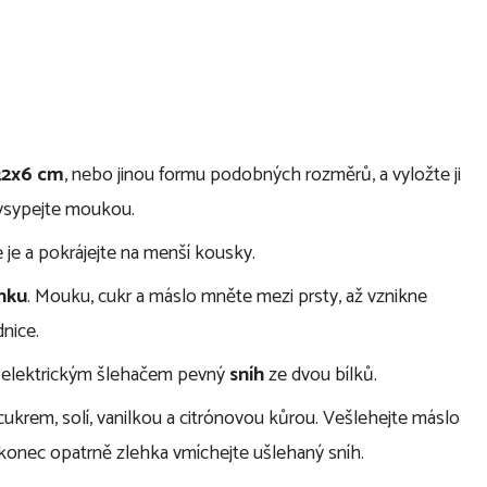
22x6 cm
, nebo jinou formu podobných rozměrů, a vyložte ji
vysypejte moukou.
 je a pokrájejte na menší kousky.
nku
. Mouku, cukr a máslo mněte mezi prsty, až vznikne
dnice.
m elektrickým šlehačem pevný
sníh
ze dvou bílků.
cukrem, solí, vanilkou a citrónovou kůrou. Vešlehejte máslo
konec opatrně zlehka vmíchejte ušlehaný sníh.