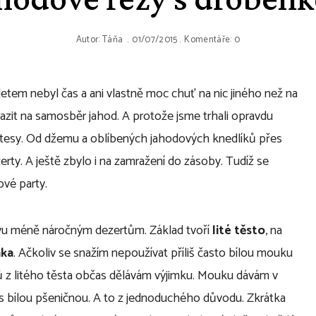
Autor:
Táňa
01/07/2015
Komentáře: 0
letem nebyl čas a ani vlastně moc chuť na nic jiného než na
razit na samosběr jahod. A protože jsme trhali opravdu
katesy. Od džemu a oblíbených jahodových knedlíků přes
rty. A ještě zbylo i na zamražení do zásoby. Tudíž se
ové party.
avu méně náročným dezertům. Základ tvoří
lité těsto
, na
nka
. Ačkoliv se snažím nepoužívat příliš často bílou mouku
ů z litého těsta občas dělávám výjimku. Mouku dávám v
s bílou pšeničnou. A to z jednoduchého důvodu. Zkrátka