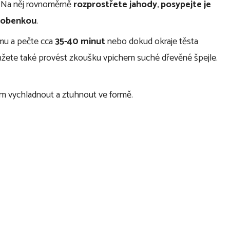
. Na něj rovnoměrně
rozprostřete jahody
,
posypejte je
robenkou
.
ormu a pečte cca
35-40 minut
nebo dokud okraje těsta
ůžete také provést zkoušku vpichem suché dřevěné špejle.
m vychladnout a ztuhnout ve formě.