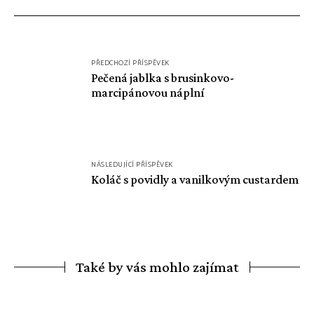
Navigace
PŘEDCHOZÍ PŘÍSPĚVEK
pro
Pečená jablka s brusinkovo-
marcipánovou náplní
příspěvek
NÁSLEDUJÍCÍ PŘÍSPĚVEK
Koláč s povidly a vanilkovým custardem
Také by vás mohlo zajímat