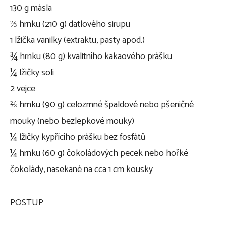
130 g másla
⅔ hrnku (210 g) datlového sirupu
1 lžička vanilky (extraktu, pasty apod.)
¾ hrnku (80 g) kvalitního kakaového prášku
¼ lžičky soli
2 vejce
⅔ hrnku (90 g) celozrnné špaldové nebo pšeničné
mouky (nebo bezlepkové mouky)
¼ lžičky kypřícího prášku bez fosfátů
¼ hrnku (60 g) čokoládových pecek nebo hořké
čokolády, nasekané na cca 1 cm kousky
POSTUP