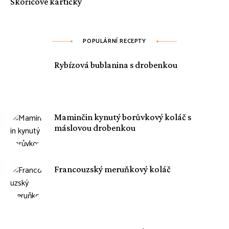
Skořicové kartičky
POPULÁRNÍ RECEPTY
Rybízová bublanina s drobenkou
Maminčin kynutý borůvkový koláč s
máslovou drobenkou
Francouzský meruňkový koláč