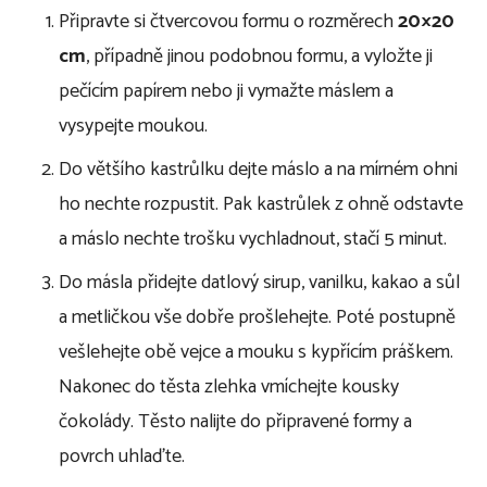
Připravte si čtvercovou formu o rozměrech
20×20
cm
, případně jinou podobnou formu, a vyložte ji
pečícím papírem nebo ji vymažte máslem a
vysypejte moukou.
Do většího kastrůlku dejte máslo a na mírném ohni
ho nechte rozpustit. Pak kastrůlek z ohně odstavte
a máslo nechte trošku vychladnout, stačí 5 minut.
Do másla přidejte datlový sirup, vanilku, kakao a sůl
a metličkou vše dobře prošlehejte. Poté postupně
vešlehejte obě vejce a mouku s kypřícím práškem.
Nakonec do těsta zlehka vmíchejte kousky
čokolády. Těsto nalijte do připravené formy a
povrch uhlaďte.