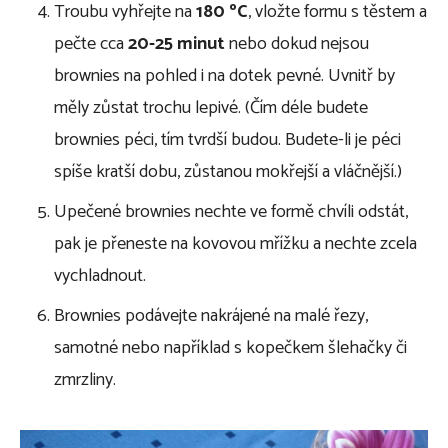
Troubu vyhřejte na
180 ºC
, vložte formu s těstem a
pečte cca
20-25 minut
nebo dokud nejsou
brownies na pohled i na dotek pevné. Uvnitř by
měly zůstat trochu lepivé. (Čím déle budete
brownies péci, tím tvrdší budou. Budete-li je péci
spíše kratší dobu, zůstanou mokřejší a vláčnější.)
Upečené brownies nechte ve formě chvíli odstát,
pak je přeneste na kovovou mřížku a nechte zcela
vychladnout.
Brownies podávejte nakrájené na malé řezy,
samotné nebo například s kopečkem šlehačky či
zmrzliny.