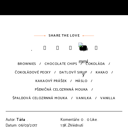
SHARE THE LOVE
BROWNIES
CHOCOLATE CHIPS
ČOKOLÁDA
ČOKOLÁDOVÉ PECKY
DATLOVÝ SIRUP
KAKAO
KAKAOVÝ PRÁŠEK
MÁSLO
PŠENIČNÁ CELOZRNNÁ MOUKA
ŠPALDOVÁ CELOZRNNÁ MOUKA
VANILKA
VANILLA
Autor:
Táňa
Komentáře: 0
0
Like
Datum: 06/03/2017
1.5K
Zhlédnutí