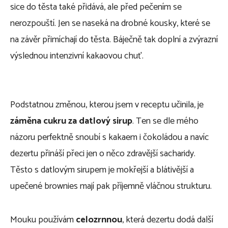
sice do těsta také přidává, ale před pečením se
nerozpouští. Jen se naseká na drobné kousky, které se
na závěr přimíchají do těsta. Báječně tak doplní a zvýrazní
výslednou intenzivní kakaovou chuť.
Podstatnou změnou, kterou jsem v receptu učinila, je
záměna cukru za datlový sirup
. Ten se dle mého
názoru perfektně snoubí s kakaem i čokoládou a navíc
dezertu přináší přeci jen o něco zdravější sacharidy.
Těsto s datlovým sirupem je mokřejší a blátivější a
upečené brownies mají pak příjemně vláčnou strukturu.
Mouku používám
celozrnnou
, která dezertu dodá další