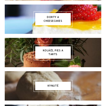
DORTY A
CHEESECAKES
KOLÁČE, PIES A
TARTS
KYNUTÉ