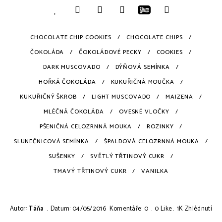
CHOCOLATE CHIP COOKIES
CHOCOLATE CHIPS
ČOKOLÁDA
ČOKOLÁDOVÉ PECKY
COOKIES
DARK MUSCOVADO
DÝŇOVÁ SEMÍNKA
HOŘKÁ ČOKOLÁDA
KUKUŘIČNÁ MOUČKA
KUKUŘIČNÝ ŠKROB
LIGHT MUSCOVADO
MAIZENA
MLÉČNÁ ČOKOLÁDA
OVESNÉ VLOČKY
PŠENIČNÁ CELOZRNNÁ MOUKA
ROZINKY
SLUNEČNICOVÁ SEMÍNKA
ŠPALDOVÁ CELOZRNNÁ MOUKA
SUŠENKY
SVĚTLÝ TŘTINOVÝ CUKR
TMAVÝ TŘTINOVÝ CUKR
VANILKA
Autor:
Táňa
Datum: 04/05/2016
Komentáře: 0
0
Like
1K
Zhlédnutí