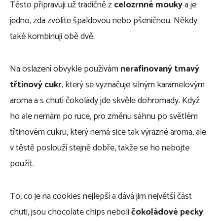
Těsto připravuji už tradičně z
celozrnné mouky
a je
jedno, zda zvolíte špaldovou nebo pšeničnou. Někdy
také kombinuji obě dvě.
Na oslazení obvykle používám
nerafinovaný tmavý
třtinový cukr
, který se vyznačuje silným karamelovým
aroma a s chutí čokolády jde skvěle dohromady. Když
ho ale nemám po ruce, pro změnu sáhnu po světlém
třtinovém cukru, který nemá sice tak výrazné aroma, ale
v těstě poslouží stejně dobře, takže se ho nebojte
použít.
To, co je na cookies nejlepší a dává jim největší část
chuti, jsou chocolate chips neboli
čokoládové pecky
.