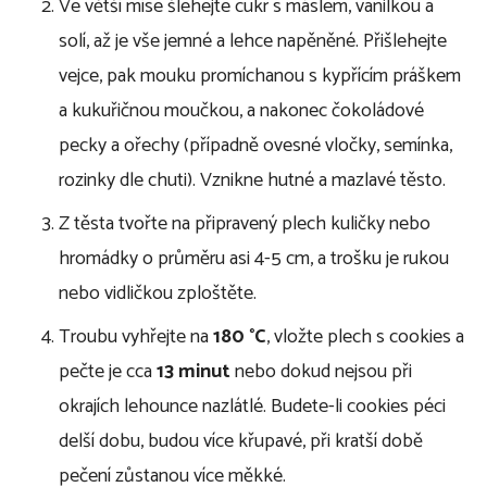
Ve větší míse šlehejte cukr s máslem, vanilkou a
solí, až je vše jemné a lehce napěněné. Přišlehejte
vejce, pak mouku promíchanou s kypřícím práškem
a kukuřičnou moučkou, a nakonec čokoládové
pecky a ořechy (případně ovesné vločky, semínka,
rozinky dle chuti). Vznikne hutné a mazlavé těsto.
Z těsta tvořte na připravený plech kuličky nebo
hromádky o průměru asi 4-5 cm, a trošku je rukou
nebo vidličkou zploštěte.
Troubu vyhřejte na
180 °C
, vložte plech s cookies a
pečte je cca
13 minut
nebo dokud nejsou při
okrajích lehounce nazlátlé. Budete-li cookies péci
delší dobu, budou více křupavé, při kratší době
pečení zůstanou více měkké.