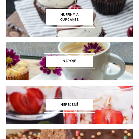
MUFFINY A
CUPCAKES
NÁPOJE
NEPEČENÉ