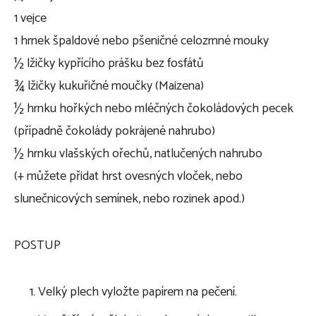
1 vejce
1 hrnek špaldové nebo pšeničné celozrnné mouky
½ lžičky kypřícího prášku bez fosfátů
¾ lžičky kukuřičné moučky (Maizena)
½ hrnku hořkých nebo mléčných čokoládových pecek
(případně čokolády pokrájené nahrubo)
½ hrnku vlašských ořechů, natlučených nahrubo
(+ můžete přidat hrst ovesných vloček, nebo
slunečnicových semínek, nebo rozinek apod.)
POSTUP
Velký plech vyložte papírem na pečení.