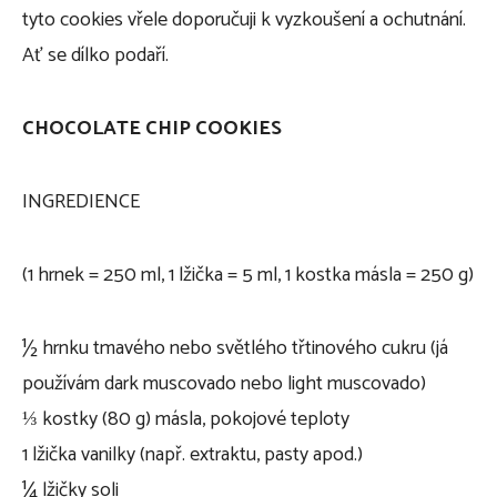
tyto cookies vřele doporučuji k vyzkoušení a ochutnání.
Ať se dílko podaří.
CHOCOLATE CHIP COOKIES
INGREDIENCE
(1 hrnek = 250 ml, 1 lžička = 5 ml, 1 kostka másla = 250 g)
½ hrnku tmavého nebo světlého třtinového cukru (já
používám dark muscovado nebo light muscovado)
⅓ kostky (80 g) másla, pokojové teploty
1 lžička vanilky (např. extraktu, pasty apod.)
¼ lžičky soli