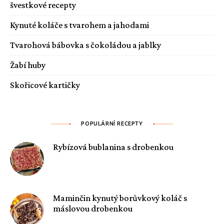
švestkové recepty
Kynuté koláče s tvarohem a jahodami
Tvarohová bábovka s čokoládou a jablky
Žabí huby
Skořicové kartičky
POPULÁRNÍ RECEPTY
Rybízová bublanina s drobenkou
Maminčin kynutý borůvkový koláč s
máslovou drobenkou