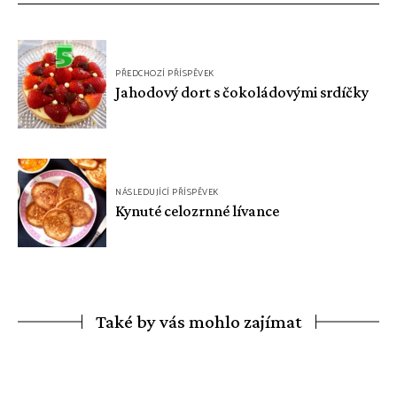
Navigace
PŘEDCHOZÍ PŘÍSPĚVEK
pro
Jahodový dort s čokoládovými srdíčky
příspěvek
NÁSLEDUJÍCÍ PŘÍSPĚVEK
Kynuté celozrnné lívance
Také by vás mohlo zajímat