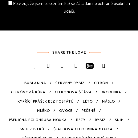
Potvrzuji, že jsem se seznámil(a) se Zásadami o ochraně osobních
údajů.
SHARE THE LOVE
BUBLANINA
ČERVENÝ RYBÍZ
CITRÓN
CITRÓNOVÁ KŮRA
CITRÓNOVÁ ŠŤÁVA
DROBENKA
KYPŘÍCÍ PRÁŠEK BEZ FOSFÁTŮ
LÉTO
MÁSLO
MLÉKO
OVOCE
PEČENÉ
PŠENIČNÁ POLOHRUBÁ MOUKA
ŘEZY
RYBÍZ
SNÍH
SNÍH Z BÍLKŮ
ŠPALDOVÁ CELOZRNNÁ MOUKA