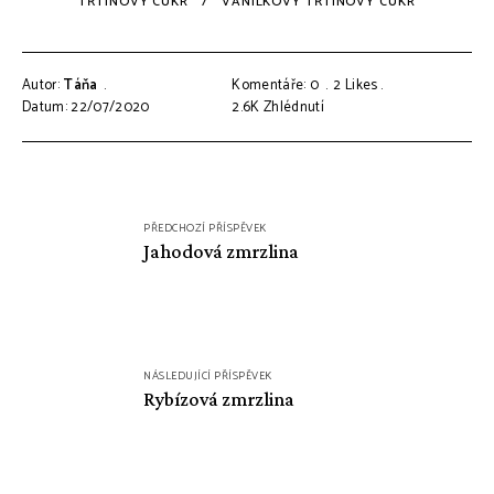
TŘTINOVÝ CUKR
VANILKOVÝ TŘTINOVÝ CUKR
Autor:
Táňa
Komentáře: 0
2
Likes
Datum: 22/07/2020
2.6K
Zhlédnutí
Navigace
PŘEDCHOZÍ PŘÍSPĚVEK
pro
Jahodová zmrzlina
příspěvek
NÁSLEDUJÍCÍ PŘÍSPĚVEK
Rybízová zmrzlina