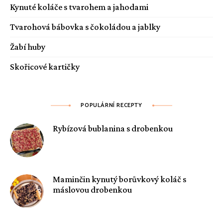
Kynuté koláče s tvarohem a jahodami
Tvarohová bábovka s čokoládou a jablky
Žabí huby
Skořicové kartičky
POPULÁRNÍ RECEPTY
Rybízová bublanina s drobenkou
Maminčin kynutý borůvkový koláč s
máslovou drobenkou