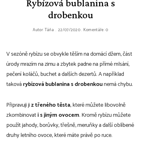
Rybízová bublanina s
drobenkou
Autor:
Táňa
22/07/2020
Komentáře: 0
V sezóně rybízu se obvykle těším na domácí džem, část
úrody mrazím na zimu a zbytek padne na přímé mlsání,
pečení koláčů, buchet a dalších dezertů. A například
taková
rybízová bublanina s drobenkou
nemá chybu.
Připravuji ji
z třeného těsta
, které můžete libovolně
zkombinovat
i s jiným ovocem
. Kromě rybízu můžete
použít jahody, borůvky, třešně, meruňky a další oblíbené
druhy letního ovoce, které máte právě po ruce.