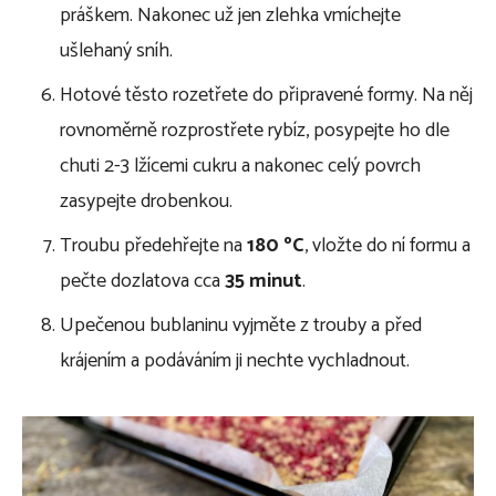
práškem. Nakonec už jen zlehka vmíchejte
ušlehaný sníh.
Hotové těsto rozetřete do připravené formy. Na něj
rovnoměrně rozprostřete rybíz, posypejte ho dle
chuti 2-3 lžícemi cukru a nakonec celý povrch
zasypejte drobenkou.
Troubu předehřejte na
180 ºC
, vložte do ní formu a
pečte dozlatova cca
35 minut
.
Upečenou bublaninu vyjměte z trouby a před
krájením a podáváním ji nechte vychladnout.