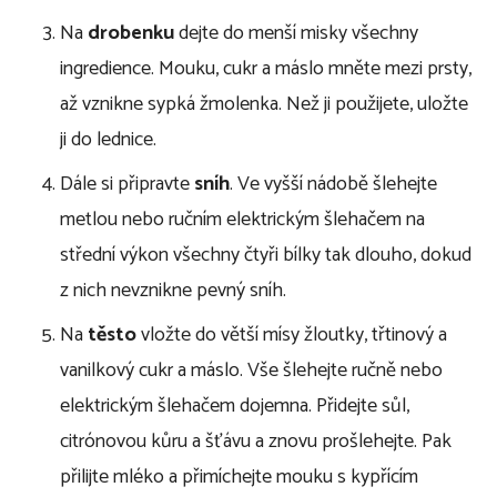
Na
drobenku
dejte do menší misky všechny
ingredience. Mouku, cukr a máslo mněte mezi prsty,
až vznikne sypká žmolenka. Než ji použijete, uložte
ji do lednice.
Dále si připravte
sníh
. Ve vyšší nádobě šlehejte
metlou nebo ručním elektrickým šlehačem na
střední výkon všechny čtyři bílky tak dlouho, dokud
z nich nevznikne pevný sníh.
Na
těsto
vložte do větší mísy žloutky, třtinový a
vanilkový cukr a máslo. Vše šlehejte ručně nebo
elektrickým šlehačem dojemna. Přidejte sůl,
citrónovou kůru a šťávu a znovu prošlehejte. Pak
přilijte mléko a přimíchejte mouku s kypřícím