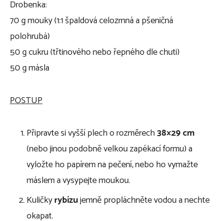
Drobenka:
70 g mouky (1:1 špaldová celozrnná a pšeničná
polohrubá)
50 g cukru (třtinového nebo řepného dle chuti)
50 g másla
POSTUP
Připravte si vyšší plech o rozměrech
38×29 cm
(nebo jinou podobně velkou zapékací formu) a
vyložte ho papírem na pečení, nebo ho vymažte
máslem a vysypejte moukou.
Kuličky
rybízu
jemně propláchněte vodou a nechte
okapat.