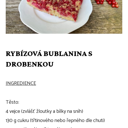
RYBÍZOVÁ BUBLANINA S
DROBENKOU
INGREDIENCE
Těsto:
4 vejce (zvlášť žloutky a bílky na sníh)
130 g cukru (třtinového nebo řepného dle chuti)