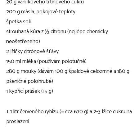
20 g vanilkového třtinového cukru
200 g másla, pokojové teploty
špetka soli
strouhaná kůra z ½ citrónu (nejlépe chemicky
neošetřeného)
2 lžičky citrónové šťávy
150 ml mléka (používám polotučné)
280 g mouky (dávám 100 g špaldové celozrnné a 180 g
pšeničné polohrubé)
1 kypřící prášek (15 g)
+ 1 litr červeného rybízu (= cca 670 g) a 2-3 lžíce cukru na
proslazení